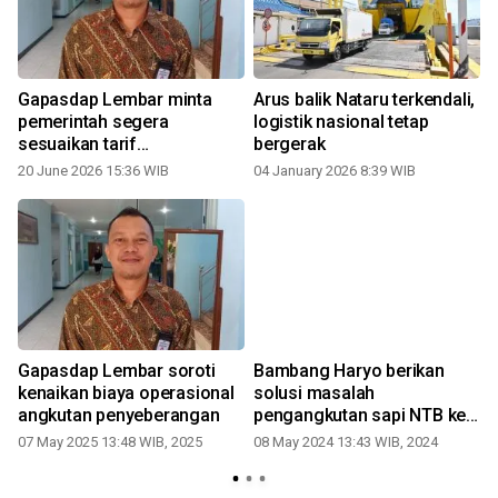
i
Gapasdap Lembar minta
Arus balik Nataru terkendali,
pemerintah segera
logistik nasional tetap
sesuaikan tarif
bergerak
penyeberangan
20 June 2026 15:36 WIB
04 January 2026 8:39 WIB
1
Gapasdap Lembar soroti
Bambang Haryo berikan
kenaikan biaya operasional
solusi masalah
angkutan penyeberangan
pengangkutan sapi NTB ke
Jawa
07 May 2025 13:48 WIB, 2025
08 May 2024 13:43 WIB, 2024