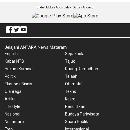
Unduh Mobile Apps untuk iOS dan Android
Jelajahi ANTARA News Mataram
English
Sepakbola
Kabar NTB
Tajuk
Hukum Kriminal
Ruang Ramadhan
Politik
Telaah
Ekonomi Bisnis
Otomotif
Olahraga
Tekno
Artikel
Kesra
Lifestyle
Pendidikan
Nasional
Budaya Pariwisata
Nusantara
Suara Publik
Foto
Internasional