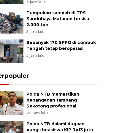
3 jam lalu
Tumpukan sampah di TPS
Sandubaya Mataram tersisa
2.000 ton
5 jam lalu
Sebanyak 170 SPPG di Lombok
Tengah tetap beroperasi
5 jam lalu
erpopuler
Polda NTB memastikan
penanganan tambang
Sekotong profesional
20 jam lalu
Polda NTB dalami dugaan
pungli beasiswa KIP Rp13 juta