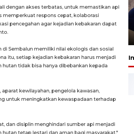
kali dengan akses terbatas, untuk memastikan api
us memperkuat respons cepat, kolaborasi
Sidang putusan terdakwa
ukasi pencegahan agar kejadian kebakaran dapat
pembunuhan Brigadir Nurhadi
nto.
10 March 2026 12:55 WIB
 Sembalun memiliki nilai ekologis dan sosial
I
a itu, setiap kejadian kebakaran harus menjadi
 hutan tidak bisa hanya dibebankan kepada
aparat kewilayahan, pengelola kawasan,
jung untuk meningkatkan kewaspadaan terhadap
t, dan disiplin menghindari sumber api menjadi
hutan tetap lestari dan aman bagi masyarakat,"