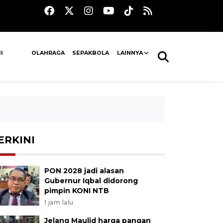
I
OLAHRAGA
SEPAKBOLA
LAINNYA
ERKINI
PON 2028 jadi alasan
Gubernur Iqbal didorong
pimpin KONI NTB
1 jam lalu
Jelang Maulid harga pangan