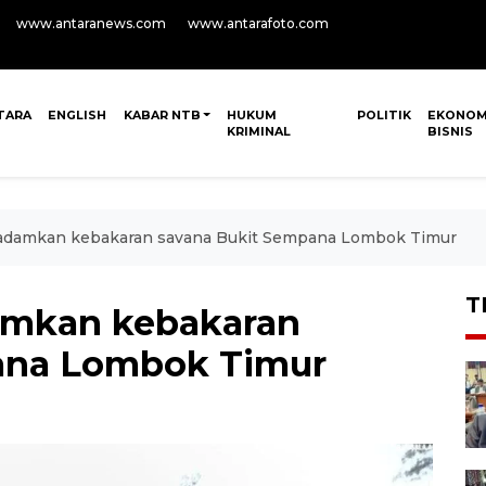
www.antaranews.com
www.antarafoto.com
TARA
ENGLISH
KABAR NTB
HUKUM
POLITIK
EKONOM
KRIMINAL
BISNIS
amkan kebakaran savana Bukit Sempana Lombok Timur
T
mkan kebakaran
ana Lombok Timur