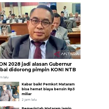
ON 2028 jadi alasan Gubernur
qbal didorong pimpin KONI NTB
am lalu
Kabar baik! Pemkot Mataram
bisa hemat biaya bensin Rp3
miliar
2 jam lalu
Pemerintah Mataram jamin