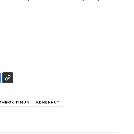
OMBOK TIMUR
KEMENHUT
160 ribu sambungan baru
jaringan gas 2026