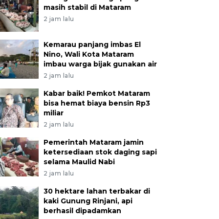
masih stabil di Mataram
2 jam lalu
Kemarau panjang imbas El
Nino, Wali Kota Mataram
imbau warga bijak gunakan air
2 jam lalu
Kabar baik! Pemkot Mataram
bisa hemat biaya bensin Rp3
miliar
2 jam lalu
Pemerintah Mataram jamin
ketersediaan stok daging sapi
selama Maulid Nabi
2 jam lalu
30 hektare lahan terbakar di
kaki Gunung Rinjani, api
berhasil dipadamkan