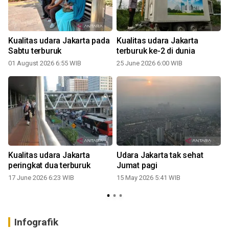
Kualitas udara Jakarta pada
Kualitas udara Jakarta
Sabtu terburuk
terburuk ke-2 di dunia
01 August 2026 6:55 WIB
25 June 2026 6:00 WIB
Kualitas udara Jakarta
Udara Jakarta tak sehat
peringkat dua terburuk
Jumat pagi
17 June 2026 6:23 WIB
15 May 2026 5:41 WIB
0
Infografik