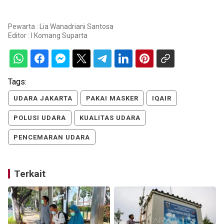
Pewarta : Lia Wanadriani Santosa
Editor :
I Komang Suparta
Tags:
UDARA JAKARTA
PAKAI MASKER
IQAIR
POLUSI UDARA
KUALITAS UDARA
PENCEMARAN UDARA
Terkait