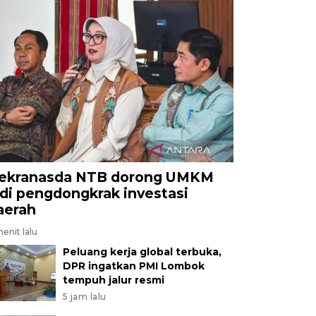
ekranasda NTB dorong UMKM
adi pengdongkrak investasi
aerah
enit lalu
Peluang kerja global terbuka,
DPR ingatkan PMI Lombok
tempuh jalur resmi
5 jam lalu