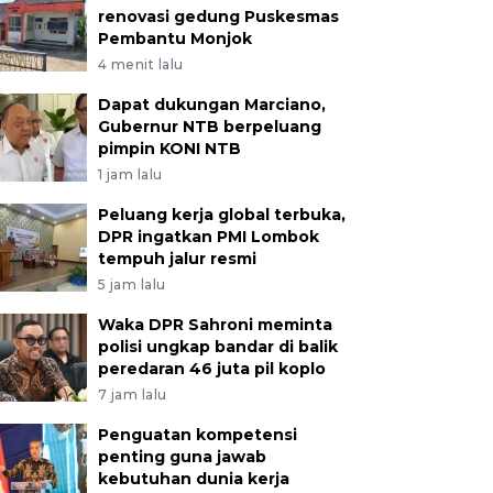
renovasi gedung Puskesmas
Pembantu Monjok
4 menit lalu
Dapat dukungan Marciano,
Gubernur NTB berpeluang
pimpin KONI NTB
1 jam lalu
Peluang kerja global terbuka,
DPR ingatkan PMI Lombok
tempuh jalur resmi
5 jam lalu
Waka DPR Sahroni meminta
polisi ungkap bandar di balik
peredaran 46 juta pil koplo
7 jam lalu
Penguatan kompetensi
penting guna jawab
kebutuhan dunia kerja