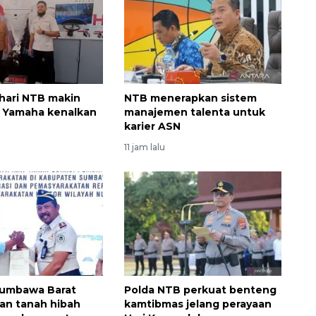
hari NTB makin
NTB menerapkan sistem
, Yamaha kenalkan
manajemen talenta untuk
karier ASN
11 jam lalu
Ekspedisi Rupiah Berdaulat
umbawa Barat
Polda NTB perkuat benteng
2026 sambangi Papua
an tanah hibah
kamtibmas jelang perayaan