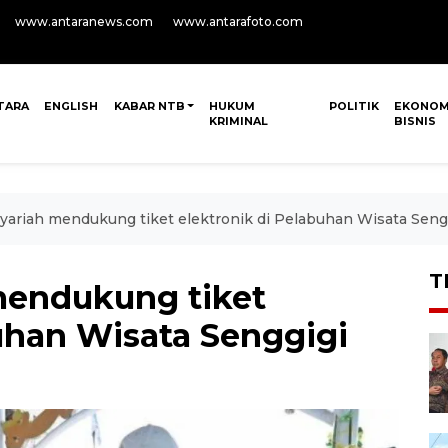
www.antaranews.com
www.antarafoto.com
TARA
ENGLISH
KABAR NTB
HUKUM
POLITIK
EKONOM
KRIMINAL
BISNIS
ariah mendukung tiket elektronik di Pelabuhan Wisata Seng
T
mendukung tiket
uhan Wisata Senggigi