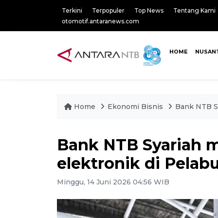
Terkini
Terpopuler
Top News
Tentang Kami
otomotif.antaranews.com
HOME
NUSAN
Home
Ekonomi Bisnis
Bank NTB Sy
Bank NTB Syariah 
elektronik di Pelab
Minggu, 14 Juni 2026 04:56 WIB