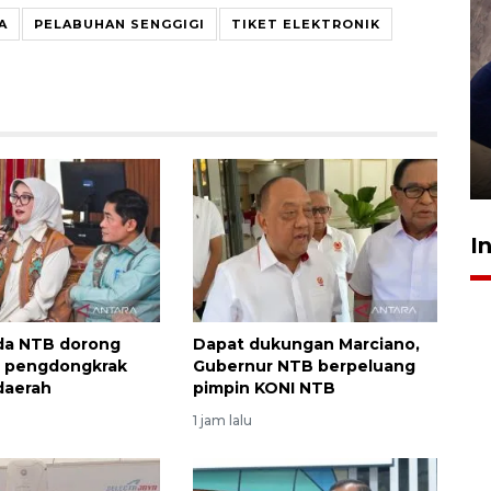
A
PELABUHAN SENGGIGI
TIKET ELEKTRONIK
Sidang putusan terdakwa
pembunuhan Brigadir Nurhadi
10 March 2026 12:55 WIB
I
da NTB dorong
Dapat dukungan Marciano,
i pengdongkrak
Gubernur NTB berpeluang
 daerah
pimpin KONI NTB
1 jam lalu