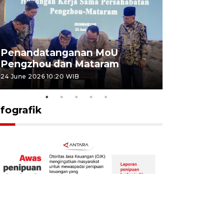
Penandatanganan MoU
Penanda
Pengzhou dan Mataram
Pengzhou
24 June 2026 10:20 WIB
23 June 2026 
nfografik