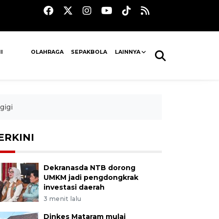
I
OLAHRAGA
SEPAKBOLA
LAINNYA
gigi
ERKINI
Dekranasda NTB dorong
UMKM jadi pengdongkrak
investasi daerah
3 menit lalu
Dinkes Mataram mulai