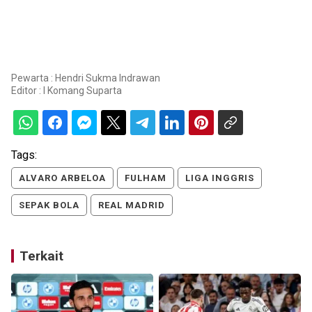
Pewarta : Hendri Sukma Indrawan
Editor :
I Komang Suparta
Tags:
ALVARO ARBELOA
FULHAM
LIGA INGGRIS
SEPAK BOLA
REAL MADRID
Terkait