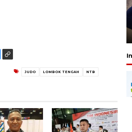
Sidang putusan terdakwa
pembunuhan Brigadir Nurhadi
10 March 2026 12:55 WIB
I
JUDO
LOMBOK TENGAH
NTB