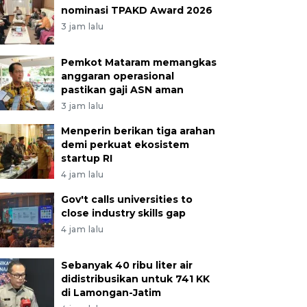
nominasi TPAKD Award 2026
3 jam lalu
Pemkot Mataram memangkas
anggaran operasional
pastikan gaji ASN aman
3 jam lalu
Menperin berikan tiga arahan
demi perkuat ekosistem
startup RI
4 jam lalu
Gov't calls universities to
close industry skills gap
4 jam lalu
Sebanyak 40 ribu liter air
didistribusikan untuk 741 KK
di Lamongan-Jatim