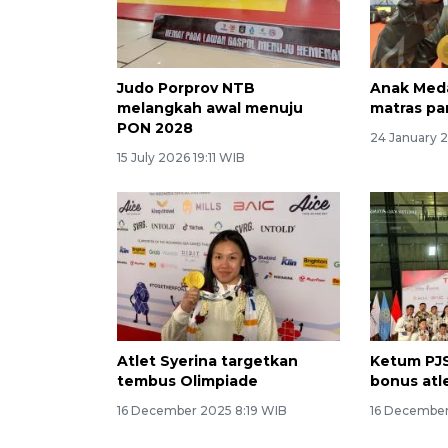
Judo Porprov NTB
Anak Med
melangkah awal menuju
matras pa
PON 2028
24 January 
15 July 2026 19:11 WIB
Atlet Syerina targetkan
Ketum PJ
tembus Olimpiade
bonus atl
16 December 2025 8:19 WIB
16 December