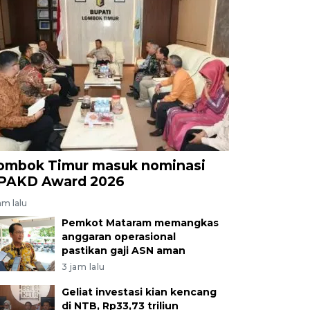
ombok Timur masuk nominasi
PAKD Award 2026
am lalu
Pemkot Mataram memangkas
anggaran operasional
pastikan gaji ASN aman
3 jam lalu
Geliat investasi kian kencang
di NTB, Rp33,73 triliun