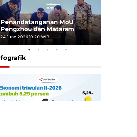
Penandatanganan MoU
Penanda
Pengzhou dan Mataram
Pengzhou
24 June 2026 10:20 WIB
23 June 2026 
nfografik