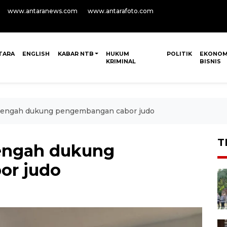
www.antaranews.com
www.antarafoto.com
TARA
ENGLISH
KABAR NTB
HUKUM
POLITIK
EKONOM
KRIMINAL
BISNIS
engah dukung pengembangan cabor judo
T
ngah dukung
or judo