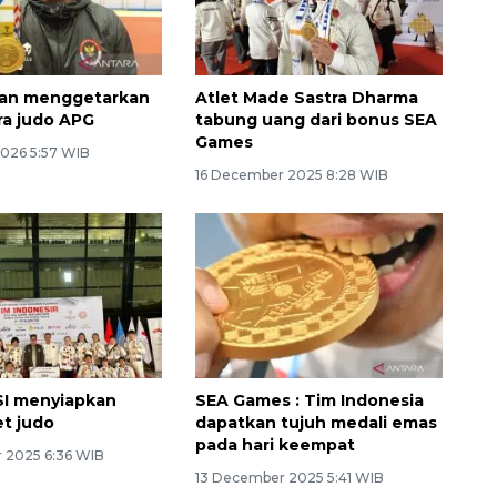
an menggetarkan
Atlet Made Sastra Dharma
ra judo APG
tabung uang dari bonus SEA
Games
2026 5:57 WIB
16 December 2025 8:28 WIB
SI menyiapkan
SEA Games : Tim Indonesia
Memberantas kejahatan
et judo
dapatkan tujuh medali emas
jalanan Jakarta
pada hari keempat
 2025 6:36 WIB
13 December 2025 5:41 WIB