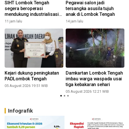
SIHT Lombok Tengah
Pegawai salon jadi
segera beroperasi
tersangka asusila tujuh
mendukung industrialisasi
anak di Lombok Tengah
tembakau
11 jam lalu
14 jam lalu
n
Kejari dukung peningkatan
Damkartan Lombok Tengah
PADLombok Tengah
imbau warga waspada usai
tiga kebakaran sehari
05 August 2026 19:51 WIB
05 August 2026 12:21 WIB
Infografik