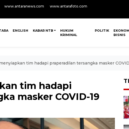
www.antaranews.com
www.antarafoto.com
TARA
ENGLISH
KABAR NTB
HUKUM
POLITIK
EKONOM
KRIMINAL
BISNIS
menyiapkan tim hadapi praperadilan tersangka masker COVID
T
kan tim hadapi
ngka masker COVID-19