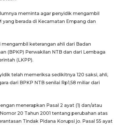
ebelumnya meminta agar penyidik mengambil
M yang berada di Kecamatan Empang dan
i mengambil keterangan ahli dari Badan
n (BPKP) Perwakilan NTB dan dari Lembaga
rintah (LKPP).
dik telah memeriksa sedikitnya 120 saksi, ahli,
ra dari BPKP NTB senilai Rp1,58 miliar dari
ngan menerapkan Pasal 2 ayat (1) dan/atau
Nomor 20 Tahun 2001 tentang perubahan atas
Ekonomi triwulan II-2026
tumbuh 5,29 persen
ntasan Tindak Pidana Korupsi jo. Pasal 55 ayat