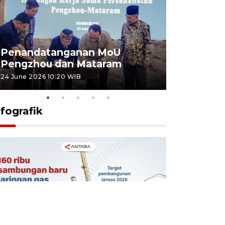
Penandatanganan MoU
Penanda
Pengzhou dan Mataram
Pengzhou
24 June 2026 10:20 WIB
23 June 2026 
nfografik