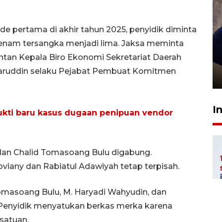
 pertama di akhir tahun 2025, penyidik diminta
k enam tersangka menjadi lima. Jaksa meminta
Sidang putusan terdakwa
ntan Kepala Biro Ekonomi Sekretariat Daerah
pembunuhan Brigadir Nurhadi
aruddin selaku Pejabat Pembuat Komitmen
10 March 2026 12:55 WIB
I
kti baru kasus dugaan penipuan vendor
dan Chalid Tomasoang Bulu digabung.
viany dan Rabiatul Adawiyah tetap terpisah.
omasoang Bulu, M. Haryadi Wahyudin, dan
Penyidik menyatukan berkas merka karena
satuan.