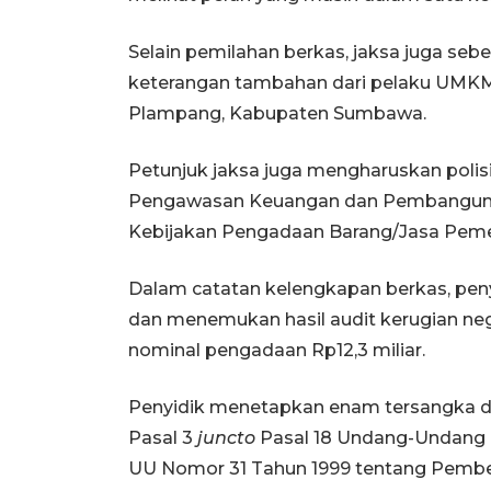
Selain pemilahan berkas, jaksa juga s
keterangan tambahan dari pelaku UMK
Plampang, Kabupaten Sumbawa.
Petunjuk jaksa juga mengharuskan polis
Pengawasan Keuangan dan Pembanguna
Kebijakan Pengadaan Barang/Jasa Peme
Dalam catatan kelengkapan berkas, penyi
dan menemukan hasil audit kerugian nega
nominal pengadaan Rp12,3 miliar.
Penyidik menetapkan enam tersangka de
Pasal 3
juncto
Pasal 18 Undang-Undang 
UU Nomor 31 Tahun 1999 tentang Pembera