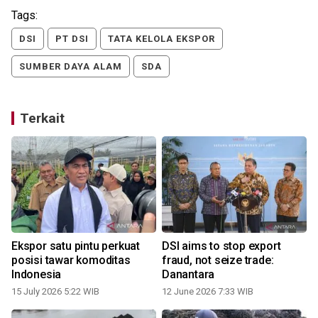
Tags:
DSI
PT DSI
TATA KELOLA EKSPOR
SUMBER DAYA ALAM
SDA
Terkait
Ekspor satu pintu perkuat
DSI aims to stop export
posisi tawar komoditas
fraud, not seize trade:
Indonesia
Danantara
15 July 2026 5:22 WIB
12 June 2026 7:33 WIB