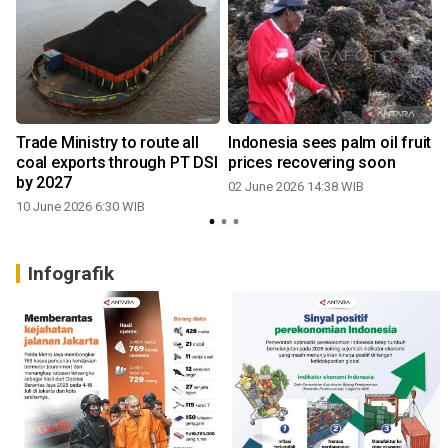
Trade Ministry to route all
Indonesia sees palm oil fruit
coal exports through PT DSI
prices recovering soon
by 2027
02 June 2026 14:38 WIB
10 June 2026 6:30 WIB
Infografik