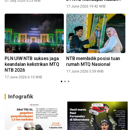
07 July 2026 5:25 WIB
umrah
17 June 2026 19:42 WIB
PLN UIW NTB sukses jaga
NTB membidik posisi tuan
keandalan kelistrikan MTQ
rumah MTQ Nasional
NTB 2026
17 June 2026 5:59 WIB
17 June 2026 6:15 WIB
Infografik