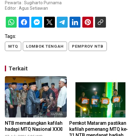
Pewarta : Sugiharto Purnama
Editor :
Agus Setiawan
Tags:
MTQ
LOMBOK TENGAH
PEMPROV NTB
Terkait
NTB mematangkan kafilah
Pemkot Mataram pastikan
hadapi MTQ Nasional XXXI
kafilah pemenang MTQ ke-
31 NTB mendapat hadiah