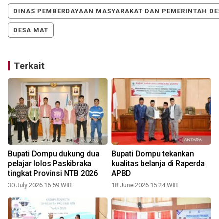
DINAS PEMBERDAYAAN MASYARAKAT DAN PEMERINTAH DE
DESA MAT
Terkait
Bupati Dompu dukung dua
Bupati Dompu tekankan
pelajar lolos Paskibraka
kualitas belanja di Raperda
tingkat Provinsi NTB 2026
APBD
30 July 2026 16:59 WIB
18 June 2026 15:24 WIB
2