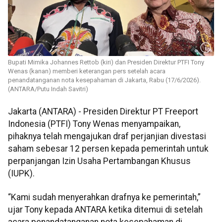
Bupati Mimika Johannes Rettob (kiri) dan Presiden Direktur PTFI Tony
Wenas (kanan) memberi keterangan pers setelah acara
penandatanganan nota kesepahaman di Jakarta, Rabu (17/6/2026).
(ANTARA/Putu Indah Savitri)
Jakarta (ANTARA) - Presiden Direktur PT Freeport
Indonesia (PTFI) Tony Wenas menyampaikan,
pihaknya telah mengajukan draf perjanjian divestasi
saham sebesar 12 persen kepada pemerintah untuk
perpanjangan Izin Usaha Pertambangan Khusus
(IUPK).
“Kami sudah menyerahkan drafnya ke pemerintah,”
ujar Tony kepada ANTARA ketika ditemui di setelah
acara penandatanganan nota kesepahaman di