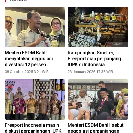
Menteri ESDM Bahlil
Rampungkan Smelter,
menyatakan negosiasi
Freeport siap perpanjang
divestasi 12 persen
IUPK di Indonesia
Freeport tuntas
08 October 2025 3:21 WIB
23 January 2026 17:36 WIB
2
Freeport Indonesia masih
Menteri ESDM Bahlil sebut
diskusi perpanjangan IUPK
negosiasi perpanjangan