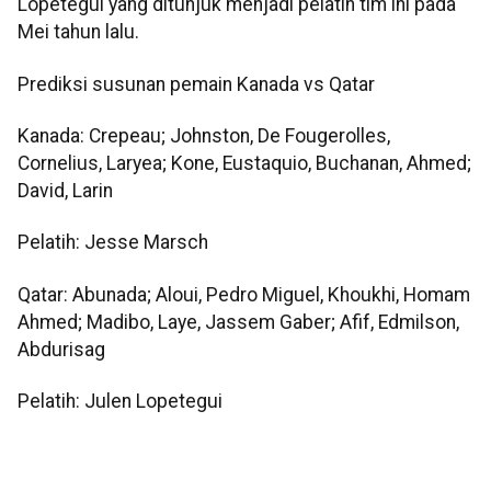
Lopetegui yang ditunjuk menjadi pelatih tim ini pada
Mei tahun lalu.
Prediksi susunan pemain Kanada vs Qatar
Kanada: Crepeau; Johnston, De Fougerolles,
Cornelius, Laryea; Kone, Eustaquio, Buchanan, Ahmed;
David, Larin
Pelatih: Jesse Marsch
Qatar: Abunada; Aloui, Pedro Miguel, Khoukhi, Homam
Ahmed; Madibo, Laye, Jassem Gaber; Afif, Edmilson,
Abdurisag​​​​​​​
Pelatih: Julen Lopetegui