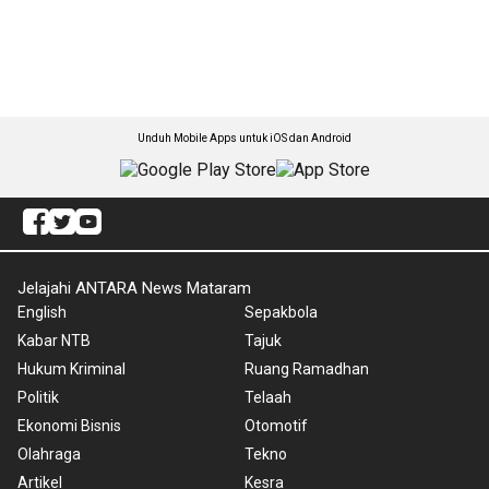
Unduh Mobile Apps untuk iOS dan Android
Jelajahi ANTARA News Mataram
English
Sepakbola
Kabar NTB
Tajuk
Hukum Kriminal
Ruang Ramadhan
Politik
Telaah
Ekonomi Bisnis
Otomotif
Olahraga
Tekno
Artikel
Kesra