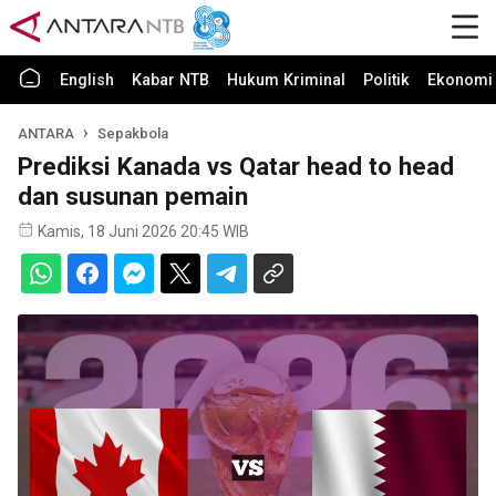
English
Kabar NTB
Hukum Kriminal
Politik
Ekonomi 
ANTARA
Sepakbola
Prediksi Kanada vs Qatar head to head
dan susunan pemain
Kamis, 18 Juni 2026 20:45 WIB