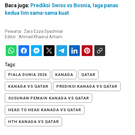
Baca juga:
Prediksi Swiss vs Bosnia, laga panas
kedua tim sama-sama kuat
Pewarta : Zaro Ezza Syachniar
Editor :
Ahmad Khaerul Arham
Tags:
PIALA DUNIA 2026
KANADA
QATAR
KANADA VS QATAR
PREDIKSI KANADA VS QATAR
SUSUNAN PEMAIN KANADA VS QATAR
HEAD TO HEAD KANADA VS QATAR
HTH KANADA VS QATAR