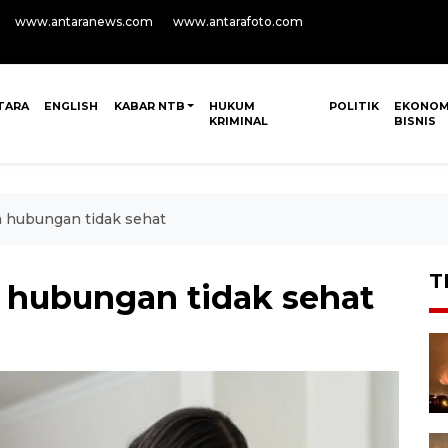
www.antaranews.com
www.antarafoto.com
TARA
ENGLISH
KABAR NTB
HUKUM
POLITIK
EKONOM
KRIMINAL
BISNIS
 hubungan tidak sehat
T
 hubungan tidak sehat