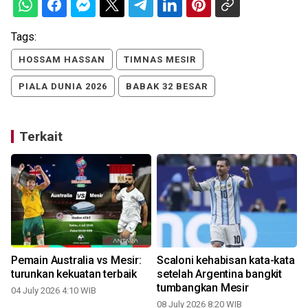
Tags:
HOSSAM HASSAN
TIMNAS MESIR
PIALA DUNIA 2026
BABAK 32 BESAR
Terkait
Pemain Australia vs Mesir:
Scaloni kehabisan kata-kata
turunkan kekuatan terbaik
setelah Argentina bangkit
tumbangkan Mesir
04 July 2026 4:10 WIB
08 July 2026 8:20 WIB
0