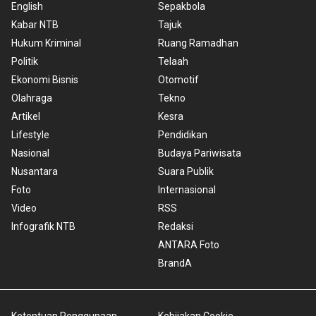
English
Sepakbola
Kabar NTB
Tajuk
Hukum Kriminal
Ruang Ramadhan
Politik
Telaah
Ekonomi Bisnis
Otomotif
Olahraga
Tekno
Artikel
Kesra
Lifestyle
Pendidikan
Nasional
Budaya Pariwisata
Nusantara
Suara Publik
Foto
Internasional
Video
RSS
Infografik NTB
Redaksi
ANTARA Foto
BrandA
Ketentuan Penggunaan
Kebijakan Cookie