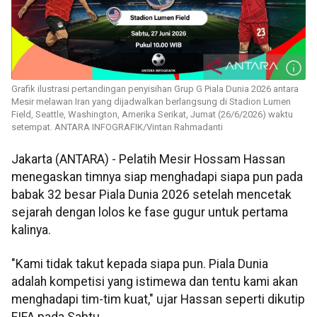
Grafik ilustrasi pertandingan penyisihan Grup G Piala Dunia 2026 antara
Mesir melawan Iran yang dijadwalkan berlangsung di Stadion Lumen
Field, Seattle, Washington, Amerika Serikat, Jumat (26/6/2026) waktu
setempat. ANTARA INFOGRAFIK/Vintan Rahmadanti
Jakarta (ANTARA) - Pelatih Mesir Hossam Hassan
menegaskan timnya siap menghadapi siapa pun pada
babak 32 besar Piala Dunia 2026 setelah mencetak
sejarah dengan lolos ke fase gugur untuk pertama
kalinya.
"Kami tidak takut kepada siapa pun. Piala Dunia
adalah kompetisi yang istimewa dan tentu kami akan
menghadapi tim-tim kuat," ujar Hassan seperti dikutip
FIFA pada Sabtu.