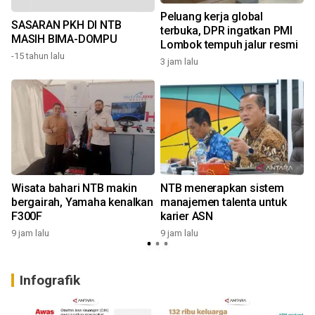
Peluang kerja global
SASARAN PKH DI NTB
terbuka, DPR ingatkan PMI
MASIH BIMA-DOMPU
Lombok tempuh jalur resmi
-15 tahun lalu
3 jam lalu
9
Wisata bahari NTB makin
NTB menerapkan sistem
bergairah, Yamaha kenalkan
manajemen talenta untuk
F300F
karier ASN
9 jam lalu
9 jam lalu
1
Infografik