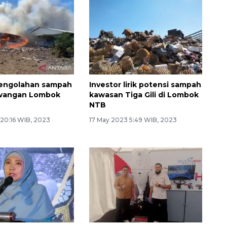
160 ribu sambungan baru
jaringan gas 2026
engolahan sampah
Investor lirik potensi sampah
rawangan Lombok
kawasan Tiga Gili di Lombok
NTB
 20:16 WIB, 2023
17 May 2023 5:49 WIB, 2023