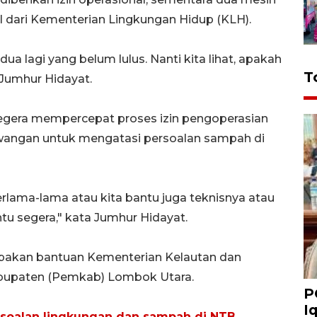
l dari Kementerian Lingkungan Hidup (KLH).
dua lagi yang belum lulus. Nanti kita lihat, apakah
T
 Jumhur Hidayat.
egera mempercepat proses izin pengoperasian
wangan untuk mengatasi persoalan sampah di
erlama-lama atau kita bantu juga teknisnya atau
antu segera," kata Jumhur Hidayat.
erupakan bantuan Kementerian Kelautan dan
bupaten (Pemkab) Lombok Utara.
P
I
rsoalan lingkungan dan sampah di NTB