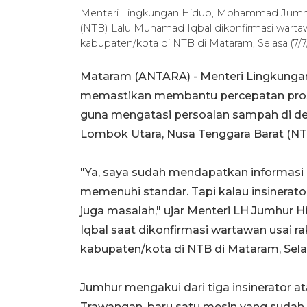
Menteri Lingkungan Hidup, Mohammad Jumhur
(NTB) Lalu Muhamad Iqbal dikonfirmasi wartaw
kabupaten/kota di NTB di Mataram, Selasa (7
Mataram (ANTARA) - Menteri Lingkung
memastikan membantu percepatan proses
guna mengatasi persoalan sampah di des
Lombok Utara, Nusa Tenggara Barat (NT
"Ya, saya sudah mendapatkan informasi itu
memenuhi standar. Tapi kalau insinera
juga masalah," ujar Menteri LH Jumhur
Iqbal saat dikonfirmasi wartawan usai r
kabupaten/kota di NTB di Mataram, Sela
Jumhur mengakui dari tiga insinerator 
Trawangan, baru satu mesin yang sudah d