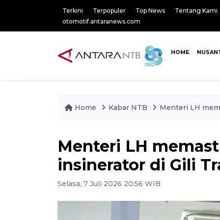
Terkini
Terpopuler
Top News
Tentang Kami
otomotif.antaranews.com
HOME
NUSAN
Home
Kabar NTB
Menteri LH memas
Menteri LH memasti
insinerator di Gili
Selasa, 7 Juli 2026 20:56 WIB