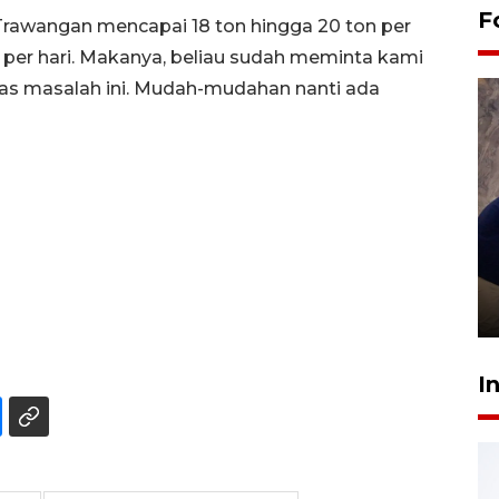
F
 Trawangan mencapai 18 ton hingga 20 ton per
 per hari. Makanya, beliau sudah meminta kami
as masalah ini. Mudah-mudahan nanti ada
Sidang putusan terdakwa
pembunuhan Brigadir Nurhadi
10 March 2026 12:55 WIB
I