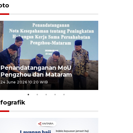
oto
Penandatanganan MoU
Penanda
Pengzhou dan Mataram
Pengzhou
24 June 2026 10:20 WIB
23 June 2026 
nfografik