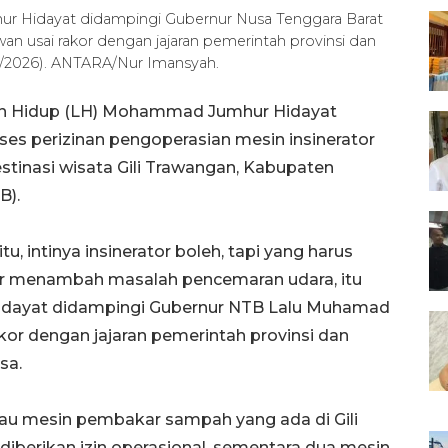
 Hidayat didampingi Gubernur Nusa Tenggara Barat
an usai rakor dengan jajaran pemerintah provinsi dan
/7/2026). ANTARA/Nur Imansyah.
an Hidup (LH) Mohammad Jumhur Hidayat
 perizinan pengoperasian mesin insinerator
tinasi wisata Gili Trawangan, Kabupaten
B).
, intinya insinerator boleh, tapi yang harus
tor menambah masalah pencemaran udara, itu
 Hidayat didampingi Gubernur NTB Lalu Muhamad
akor dengan jajaran pemerintah provinsi dan
sa.
atau mesin pembakar sampah yang ada di Gili
iberikan izin operasional, sementara dua mesin