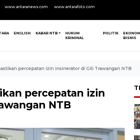
www.antaranews.com
www.antarafoto.com
TARA
ENGLISH
KABAR NTB
HUKUM
POLITIK
EKONOM
KRIMINAL
BISNIS
tikan percepatan izin insinerator di Gili Trawangan NTB
T
kan percepatan izin
 Trawangan NTB