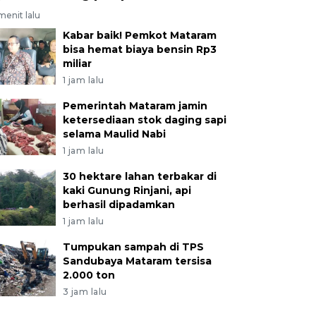
menit lalu
Kabar baik! Pemkot Mataram
bisa hemat biaya bensin Rp3
miliar
1 jam lalu
Pemerintah Mataram jamin
ketersediaan stok daging sapi
selama Maulid Nabi
1 jam lalu
30 hektare lahan terbakar di
kaki Gunung Rinjani, api
berhasil dipadamkan
1 jam lalu
Tumpukan sampah di TPS
Sandubaya Mataram tersisa
2.000 ton
3 jam lalu