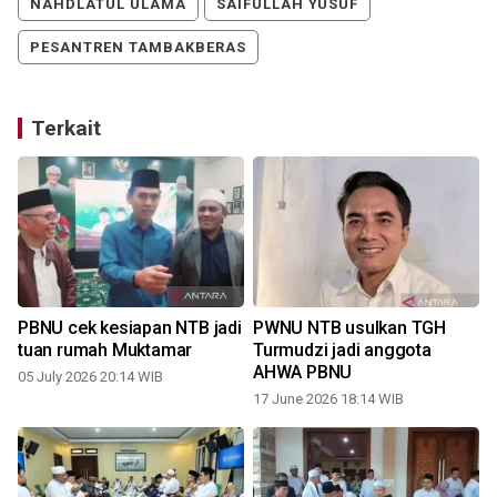
NAHDLATUL ULAMA
SAIFULLAH YUSUF
PESANTREN TAMBAKBERAS
Terkait
a
PBNU cek kesiapan NTB jadi
PWNU NTB usulkan TGH
tuan rumah Muktamar
Turmudzi jadi anggota
AHWA PBNU
05 July 2026 20:14 WIB
17 June 2026 18:14 WIB