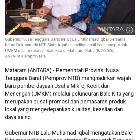
Gubernur Nusa Tenggara Barat (NTB) Lalu Muhamad Iqbal bersama
Ketua Dekranasda NTB Sinta Agathia, melihat hasil kerajinan produk
UMKM usai peresmian Bale Kita di Mataram, Rabu (8/7/2026).
ANTARA/Pemprov NTB.
Mataram (ANTARA) - Pemerintah Provinsi Nusa
Tenggara Barat (Pemprov NTB) menghadirkan wajah
baru pemberdayaan Usaha Mikro, Kecil, dan
Menengah (UMKM) melalui peluncuran Bale Kita yang
merupakan pusat promosi dan pemasaran produk
lokal yang mengedepankan kualitas, keaslian dan
daya saing.
Gubernur NTB Lalu Muhamad Iqbal mengatakan Bale