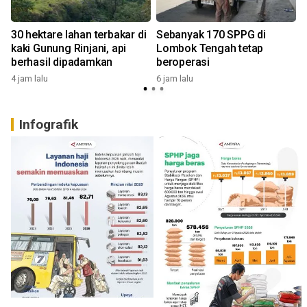
30 hektare lahan terbakar di
Sebanyak 170 SPPG di
kaki Gunung Rinjani, api
Lombok Tengah tetap
berhasil dipadamkan
beroperasi
4 jam lalu
6 jam lalu
2
Infografik