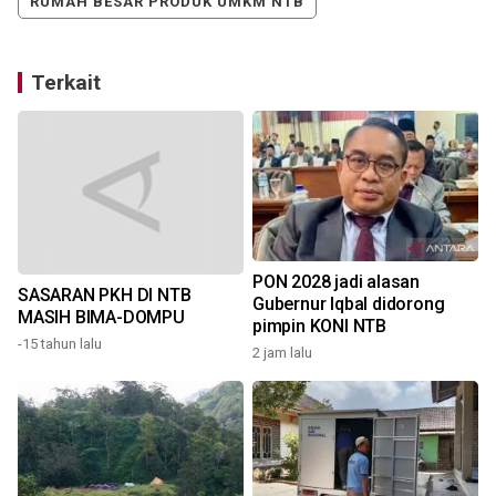
RUMAH BESAR PRODUK UMKM NTB
Terkait
PON 2028 jadi alasan
SASARAN PKH DI NTB
Gubernur Iqbal didorong
MASIH BIMA-DOMPU
pimpin KONI NTB
-15 tahun lalu
2 jam lalu
6