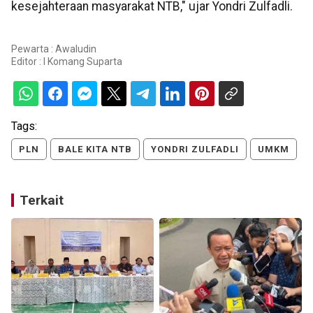
kesejahteraan masyarakat NTB," ujar Yondri Zulfadli.
Pewarta : Awaludin
Editor :
I Komang Suparta
Tags:
PLN
BALE KITA NTB
YONDRI ZULFADLI
UMKM
Terkait