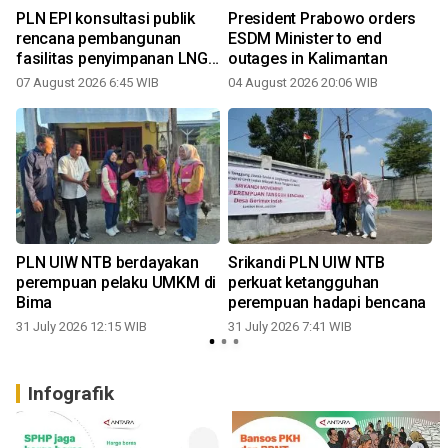
PLN EPI konsultasi publik
President Prabowo orders
rencana pembangunan
ESDM Minister to end
fasilitas penyimpanan LNG
outages in Kalimantan
di Mataram
07 August 2026 6:45 WIB
04 August 2026 20:06 WIB
3
n
PLN UIW NTB berdayakan
Srikandi PLN UIW NTB
perempuan pelaku UMKM di
perkuat ketangguhan
Bima
perempuan hadapi bencana
31 July 2026 12:15 WIB
31 July 2026 7:41 WIB
2
Infografik