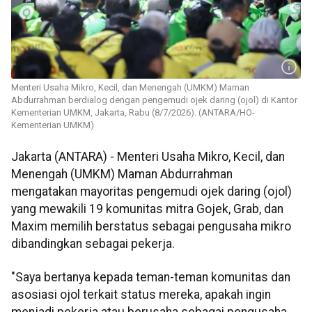
Menteri Usaha Mikro, Kecil, dan Menengah (UMKM) Maman
Abdurrahman berdialog dengan pengemudi ojek daring (ojol) di Kantor
Kementerian UMKM, Jakarta, Rabu (8/7/2026). (ANTARA/HO-
Kementerian UMKM)
Jakarta (ANTARA) - Menteri Usaha Mikro, Kecil, dan
Menengah (UMKM) Maman Abdurrahman
mengatakan mayoritas pengemudi ojek daring (ojol)
yang mewakili 19 komunitas mitra Gojek, Grab, dan
Maxim memilih berstatus sebagai pengusaha mikro
dibandingkan sebagai pekerja.
"Saya bertanya kepada teman-teman komunitas dan
asosiasi ojol terkait status mereka, apakah ingin
menjadi pekerja atau berusaha sebagai pengusaha