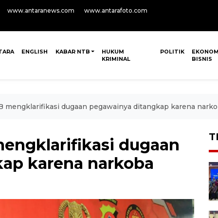
www.antaranews.com
www.antarafoto.com
TARA
ENGLISH
KABAR NTB
HUKUM
POLITIK
EKONOM
KRIMINAL
BISNIS
 mengklarifikasi dugaan pegawainya ditangkap karena nark
T
engklarifikasi dugaan
kap karena narkoba