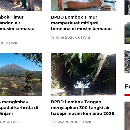
bok Timur
BPBD Lombok Timur
tandon air
memperkuat mitigasi
i musim kemarau
bencana di musim kemarau
18 June 2026 6:01 WIB
 20:29 WIB
F
B mengimbau
BPBD Lombok Tengah
padai karhutla di
menyiapkan 300 tangki air
injani
hadapi musim kemarau 2026
6 19:49 WIB
23 May 2026 10:50 WIB