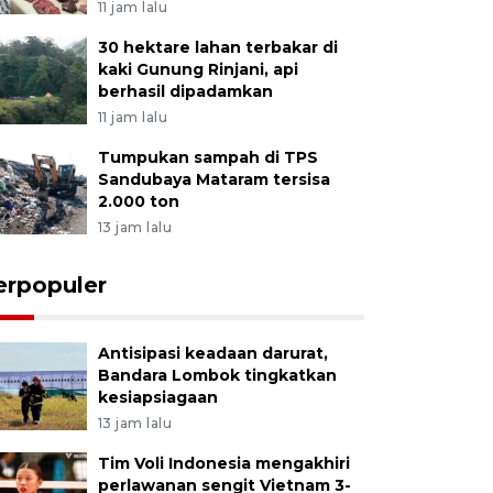
11 jam lalu
30 hektare lahan terbakar di
kaki Gunung Rinjani, api
berhasil dipadamkan
11 jam lalu
Tumpukan sampah di TPS
Sandubaya Mataram tersisa
2.000 ton
13 jam lalu
erpopuler
Antisipasi keadaan darurat,
Bandara Lombok tingkatkan
kesiapsiagaan
13 jam lalu
Tim Voli Indonesia mengakhiri
perlawanan sengit Vietnam 3-