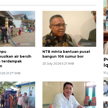
mpu
NTB minta bantuan pusat
usikan air bersih
bangun 106 sumur bor
P
h terdampak
25 July 2026 5:21 WIB
I
an
10 
026 21:27 WIB