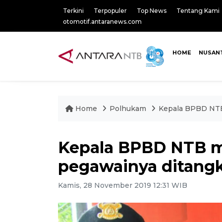
Terkini
Terpopuler
Top News
Tentang Kami
otomotif.antaranews.com
HOME
NUSAN
Home
Polhukam
Kepala BPBD NTB
Kepala BPBD NTB m
pegawainya ditang
Kamis, 28 November 2019 12:31 WIB