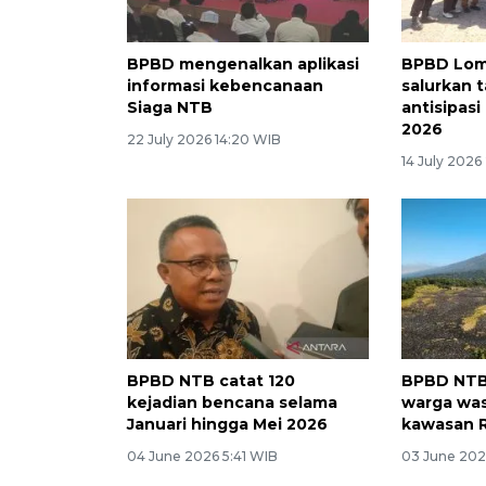
BPBD mengenalkan aplikasi
BPBD Lom
informasi kebencanaan
salurkan 
Siaga NTB
antisipas
2026
22 July 2026 14:20 WIB
14 July 2026
BPBD NTB catat 120
BPBD NT
kejadian bencana selama
warga was
Januari hingga Mei 2026
kawasan R
04 June 2026 5:41 WIB
03 June 202