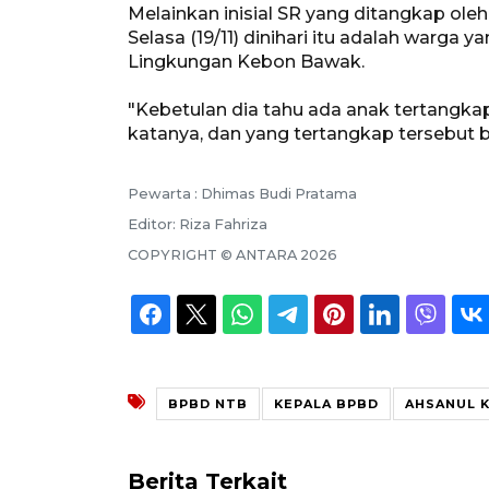
Melainkan inisial SR yang ditangkap ol
Selasa (19/11) dinihari itu adalah warga
Lingkungan Kebon Bawak.
"Kebetulan dia tahu ada anak tertangkap
katanya, dan yang tertangkap tersebut 
Pewarta :
Dhimas Budi Pratama
Editor:
Riza Fahriza
COPYRIGHT ©
ANTARA
2026
BPBD NTB
KEPALA BPBD
AHSANUL K
Berita Terkait