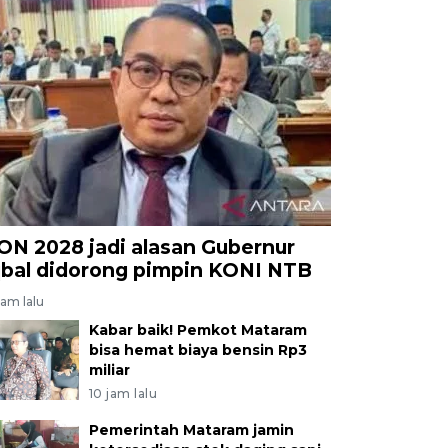
ON 2028 jadi alasan Gubernur
qbal didorong pimpin KONI NTB
jam lalu
Kabar baik! Pemkot Mataram
bisa hemat biaya bensin Rp3
miliar
10 jam lalu
Pemerintah Mataram jamin