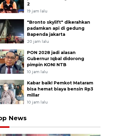
2
19 jam lalu
"Bronto skylift" dikerahkan
padamkan api di gedung
Bapenda jakarta
20 jam lalu
PON 2028 jadi alasan
Gubernur Iqbal didorong
pimpin KONI NTB
10 jam lalu
Kabar baik! Pemkot Mataram
bisa hemat biaya bensin Rp3
miliar
10 jam lalu
op News