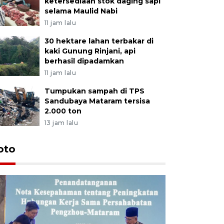
ketersediaan stok daging sapi
selama Maulid Nabi
11 jam lalu
30 hektare lahan terbakar di
kaki Gunung Rinjani, api
berhasil dipadamkan
11 jam lalu
Tumpukan sampah di TPS
Sandubaya Mataram tersisa
2.000 ton
13 jam lalu
oto