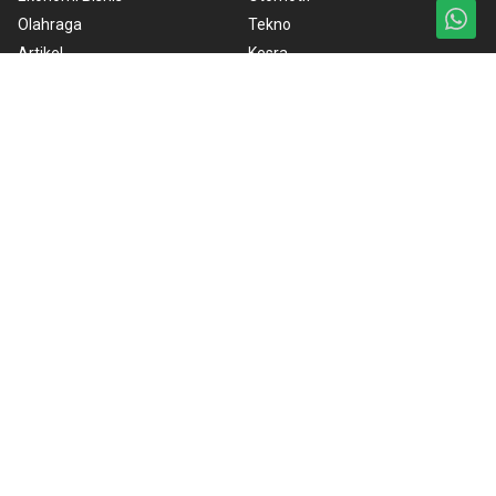
Olahraga
Tekno
Artikel
Kesra
Lifestyle
Pendidikan
Nasional
Budaya Pariwisata
Nusantara
Suara Publik
Foto
Internasional
Video
RSS
Infografik NTB
Redaksi
ANTARA Foto
BrandA
Ketentuan Penggunaan
Kebijakan Cookie
Kebijakan Privasi
Pedoman Media Siber