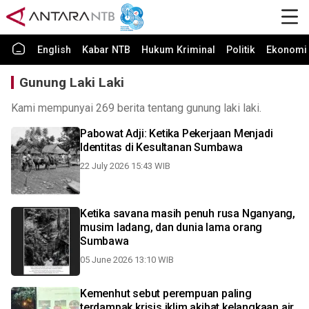
English
Kabar NTB
Hukum Kriminal
Politik
Ekonomi 
Gunung Laki Laki
Kami mempunyai 269 berita tentang gunung laki laki.
Pabowat Adji: Ketika Pekerjaan Menjadi
Identitas di Kesultanan Sumbawa
22 July 2026 15:43 WIB
Ketika savana masih penuh rusa Nganyang,
musim ladang, dan dunia lama orang
Sumbawa
05 June 2026 13:10 WIB
Kemenhut sebut perempuan paling
terdampak krisis iklim akibat kelangkaan air