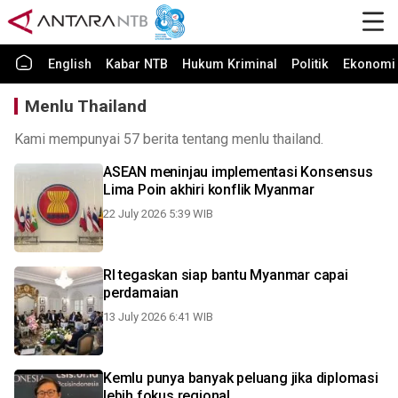
English
Kabar NTB
Hukum Kriminal
Politik
Ekonomi 
Menlu Thailand
Kami mempunyai 57 berita tentang menlu thailand.
ASEAN meninjau implementasi Konsensus
Lima Poin akhiri konflik Myanmar
22 July 2026 5:39 WIB
RI tegaskan siap bantu Myanmar capai
perdamaian
13 July 2026 6:41 WIB
Kemlu punya banyak peluang jika diplomasi
lebih fokus regional