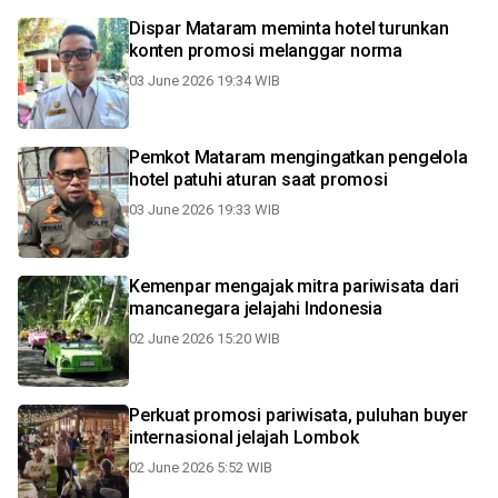
Dispar Mataram meminta hotel turunkan
konten promosi melanggar norma
03 June 2026 19:34 WIB
Pemkot Mataram mengingatkan pengelola
hotel patuhi aturan saat promosi
03 June 2026 19:33 WIB
Kemenpar mengajak mitra pariwisata dari
mancanegara jelajahi Indonesia
02 June 2026 15:20 WIB
Perkuat promosi pariwisata, puluhan buyer
internasional jelajah Lombok
02 June 2026 5:52 WIB