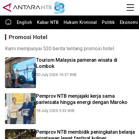
English
Kabar NTB
Hukum Kriminal
Politik
Ekonomi 
Promosi Hotel
Kami mempunyai 520 berita tentang promosi hotel.
Tourism Malaysia pameran wisata di
Lombok
30 July 2026 16:57 WIB
Pemprov NTB menjajaki kerja sama
pariwisata hingga energi dengan Maroko
18 July 2026 5:33 WIB
Pemprov NTB membidik peningkatan belanja
wisatawan lewat festival kuliner