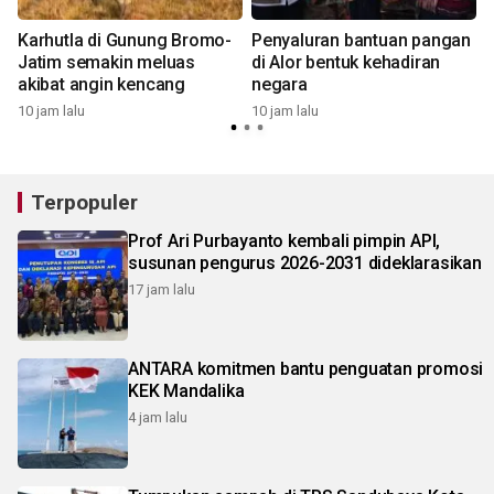
Karhutla di Gunung Bromo-
Penyaluran bantuan pangan
Jatim semakin meluas
di Alor bentuk kehadiran
akibat angin kencang
negara
10 jam lalu
10 jam lalu
1
Terpopuler
Prof Ari Purbayanto kembali pimpin API,
susunan pengurus 2026-2031 dideklarasikan
17 jam lalu
ANTARA komitmen bantu penguatan promosi
KEK Mandalika
4 jam lalu