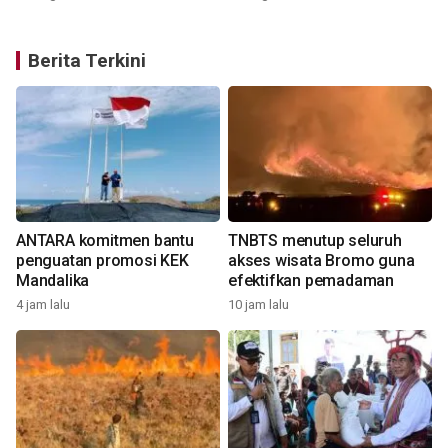
Berita Terkini
ANTARA komitmen bantu
TNBTS menutup seluruh
penguatan promosi KEK
akses wisata Bromo guna
Mandalika
efektifkan pemadaman
4 jam lalu
10 jam lalu
1