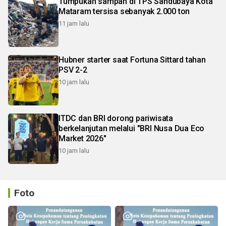
Tumpukan sampah di TPS Sandubaya Kota
Mataram tersisa sebanyak 2.000 ton
11 jam lalu
Hubner starter saat Fortuna Sittard tahan
PSV 2-2
10 jam lalu
ITDC dan BRI dorong pariwisata
berkelanjutan melalui "BRI Nusa Dua Eco
Market 2026"
10 jam lalu
Foto