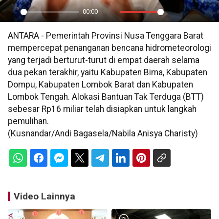
00:00
Play
Mute
Settings
PIP
En
ANTARA - Pemerintah Provinsi Nusa Tenggara Barat
ful
mempercepat penanganan bencana hidrometeorologi
yang terjadi berturut-turut di empat daerah selama
dua pekan terakhir, yaitu Kabupaten Bima, Kabupaten
Dompu, Kabupaten Lombok Barat dan Kabupaten
Lombok Tengah. Alokasi Bantuan Tak Terduga (BTT)
sebesar Rp16 miliar telah disiapkan untuk langkah
pemulihan.
(Kusnandar/Andi Bagasela/Nabila Anisya Charisty)
Video Lainnya