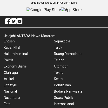
Unduh Mobile Apps untuk iOS dan Android
Jelajahi ANTARA News Mataram
English
Sepakbola
Kabar NTB
Tajuk
Hukum Kriminal
Ruang Ramadhan
Politik
Telaah
Ekonomi Bisnis
Otomotif
Olahraga
Tekno
Artikel
Kesra
Lifestyle
Pendidikan
Nasional
Budaya Pariwisata
Nusantara
Suara Publik
Foto
Internasional