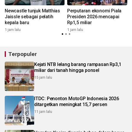
Newcastle tunjuk Matthias
Perputaran ekonomi Piala
Jaissle sebagai pelatih
Presiden 2026 mencapai
kepala baru
Rp1,5 miliar
1 jam lalu
1 jam lalu
9
Terpopuler
Kejati NTB lelang barang rampasan Rp3,1
miliar dari tanah hingga ponsel
15 jam lalu
ITDC: Penonton MotoGP Indonesia 2026
ditargetkan meningkat 15,7 persen
11 jam lalu