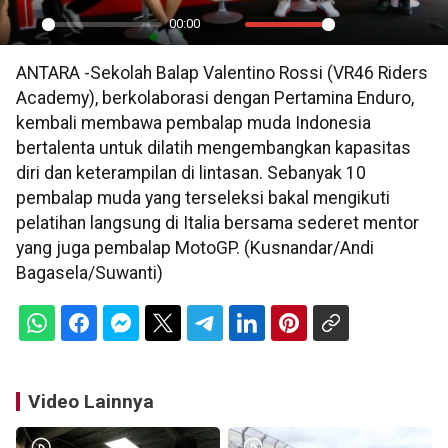
00:00
Play
Mute
Settings
PIP
En
ANTARA -Sekolah Balap Valentino Rossi (VR46 Riders
ful
Academy), berkolaborasi dengan Pertamina Enduro,
kembali membawa pembalap muda Indonesia
bertalenta untuk dilatih mengembangkan kapasitas
diri dan keterampilan di lintasan. Sebanyak 10
pembalap muda yang terseleksi bakal mengikuti
pelatihan langsung di Italia bersama sederet mentor
yang juga pembalap MotoGP. (Kusnandar/Andi
Bagasela/Suwanti)
Video Lainnya