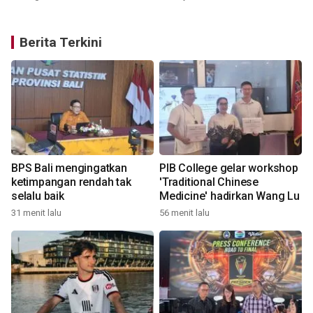
Berita Terkini
BPS Bali mengingatkan
PIB College gelar workshop
i
ketimpangan rendah tak
'Traditional Chinese
selalu baik
Medicine' hadirkan Wang Lu
31 menit lalu
56 menit lalu
2