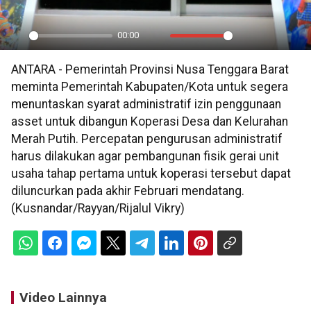
00:00
Play
Mute
Settings
PIP
En
ANTARA - Pemerintah Provinsi Nusa Tenggara Barat
ful
meminta Pemerintah Kabupaten/Kota untuk segera
menuntaskan syarat administratif izin penggunaan
asset untuk dibangun Koperasi Desa dan Kelurahan
Merah Putih. Percepatan pengurusan administratif
harus dilakukan agar pembangunan fisik gerai unit
usaha tahap pertama untuk koperasi tersebut dapat
diluncurkan pada akhir Februari mendatang.
(Kusnandar/Rayyan/Rijalul Vikry)
Video Lainnya