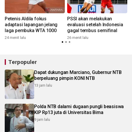
Petenis Aldila fokus
PSSI akan melakukan
adaptasi lapangan jelang
evaluasi setelah Indonesia
g
laga pembuka WTA 1000
gagal tembus semifinal
24 menit lalu
26 menit lalu
3
Terpopuler
Dapat dukungan Marciano, Gubernur NTB
berpeluang pimpin KONI NTB
13 jam lalu
Polda NTB dalami dugaan pungli beasiswa
KIP Rp13 juta di Universitas Bima
9 jam lalu