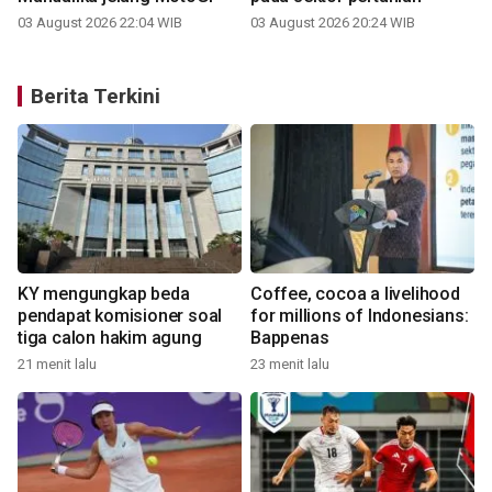
03 August 2026 22:04 WIB
03 August 2026 20:24 WIB
Berita Terkini
KY mengungkap beda
Coffee, cocoa a livelihood
pendapat komisioner soal
for millions of Indonesians:
tiga calon hakim agung
Bappenas
21 menit lalu
23 menit lalu
3