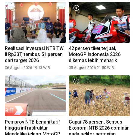
Realisasi investasi NTB TW
42 persen tiket terjual,
II Rp33T, tembus 51 persen
MotoGP Indonesia 2026
dari target 2026
dikemas lebih menarik
06 August 2026 19:13 WIB
05 August 2026 21:50 WIB
Pemprov NTB benahi tarif
Capai 78 persen, Sensus
hingga infrastruktur
Ekonomi NTB 2026 dominan
Mandalika jelang MotoGP
pada sektor pertanian