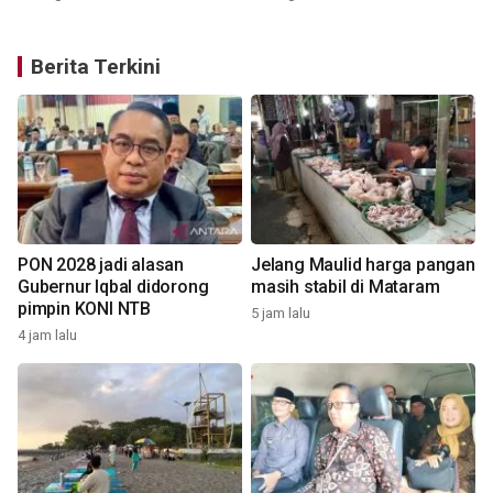
Berita Terkini
PON 2028 jadi alasan
Jelang Maulid harga pangan
Gubernur Iqbal didorong
masih stabil di Mataram
pimpin KONI NTB
5 jam lalu
4 jam lalu
5