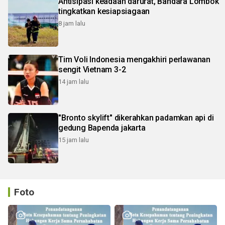
Antisipasi keadaan darurat, Bandara Lombok
tingkatkan kesiapsiagaan
8 jam lalu
Tim Voli Indonesia mengakhiri perlawanan
sengit Vietnam 3-2
14 jam lalu
"Bronto skylift" dikerahkan padamkan api di
gedung Bapenda jakarta
15 jam lalu
Foto