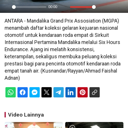
00:00
Play
Mute
Settings
PIP
En
ANTARA - Mandalika Grand Prix Assosiation (MGPA)
ful
menambah daftar koleksi gelaran kejuaran nasional
otomotif untuk kendaraan roda empat di Sirkuit
Internasional Pertamina Mandalika melalui Six Hours
Endurance. Ajang ini melatih konsistensi,
keterampilan, sekaligus membuka peluang koleksi
prestasi bagi para pencinta otomotif kendaraan roda
empat tanah air. (Kusnandar/Rayyan/Ahmad Faishal
Adnan)
Video Lainnya