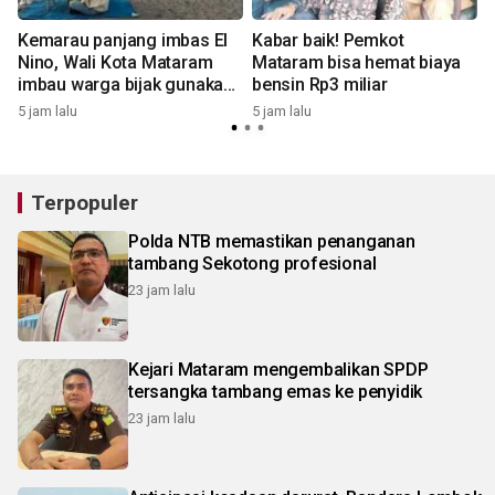
Kemarau panjang imbas El
Kabar baik! Pemkot
Nino, Wali Kota Mataram
Mataram bisa hemat biaya
imbau warga bijak gunakan
bensin Rp3 miliar
air
5 jam lalu
5 jam lalu
8
Terpopuler
Polda NTB memastikan penanganan
tambang Sekotong profesional
23 jam lalu
Kejari Mataram mengembalikan SPDP
tersangka tambang emas ke penyidik
23 jam lalu