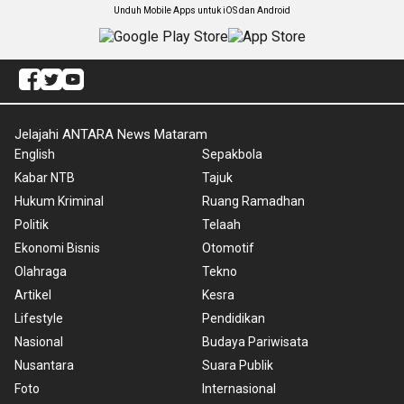
Unduh Mobile Apps untuk iOS dan Android
Jelajahi ANTARA News Mataram
English
Sepakbola
Kabar NTB
Tajuk
Hukum Kriminal
Ruang Ramadhan
Politik
Telaah
Ekonomi Bisnis
Otomotif
Olahraga
Tekno
Artikel
Kesra
Lifestyle
Pendidikan
Nasional
Budaya Pariwisata
Nusantara
Suara Publik
Foto
Internasional