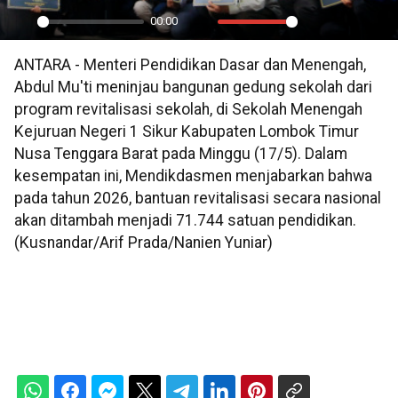
00:00
Play
Mute
Settings
PIP
En
ANTARA - Menteri Pendidikan Dasar dan Menengah,
ful
Abdul Mu'ti meninjau bangunan gedung sekolah dari
program revitalisasi sekolah, di Sekolah Menengah
Kejuruan Negeri 1 Sikur Kabupaten Lombok Timur
Nusa Tenggara Barat pada Minggu (17/5). Dalam
kesempatan ini, Mendikdasmen menjabarkan bahwa
pada tahun 2026, bantuan revitalisasi secara nasional
akan ditambah menjadi 71.744 satuan pendidikan.
(Kusnandar/Arif Prada/Nanien Yuniar)