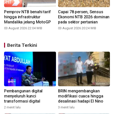
Pemprov NTB benahi tarif
Capai 78 persen, Sensus
hingga infrastruktur
Ekonomi NTB 2026 dominan
Mandalika jelang MotoGP
pada sektor pertanian
03 August 2026 22:04 WIB
03 August 2026 20:24 WIB
Berita Terkini
Pembangunan digital
BRIN mengembangkan
n
menyeluruh kunci
modifikasi cuaca hingga
transformasi digital
desalinasi hadapi El Nino
2 menit lalu
3 menit lalu
9