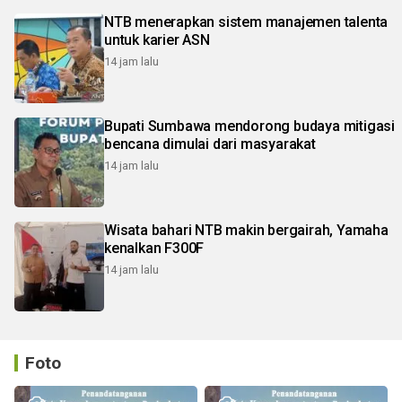
NTB menerapkan sistem manajemen talenta
untuk karier ASN
14 jam lalu
Bupati Sumbawa mendorong budaya mitigasi
bencana dimulai dari masyarakat
14 jam lalu
Wisata bahari NTB makin bergairah, Yamaha
kenalkan F300F
14 jam lalu
Foto