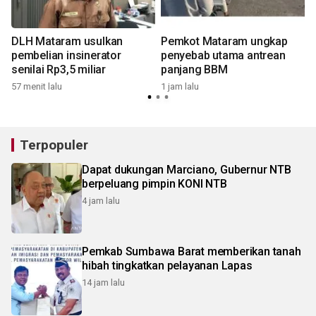
DLH Mataram usulkan
Pemkot Mataram ungkap
pembelian insinerator
penyebab utama antrean
senilai Rp3,5 miliar
panjang BBM
57 menit lalu
1 jam lalu
1
Terpopuler
Dapat dukungan Marciano, Gubernur NTB
berpeluang pimpin KONI NTB
4 jam lalu
Pemkab Sumbawa Barat memberikan tanah
hibah tingkatkan pelayanan Lapas
14 jam lalu