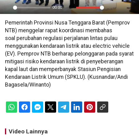
00:00
Play
Mute
Settings
PIP
En
Pemerintah Provinsi Nusa Tenggara Barat (Pemprov
ful
NTB) menggelar rapat koordinasi membahas
soal perubahan regulasi perjalanan lintas pulau
menggunakan kendaraan listrik atau electric vehicle
(EV). Pemprov NTB berharap pelonggaran pada syarat
mitigasi risiko kendaraan listrik di penyeberangan
kapal laut dan memperbanyak Stasiun Pengisian
Kendaraan Listrik Umum (SPKLU). (Kusnandar/Andi
Bagasela/Winanto)
Video Lainnya