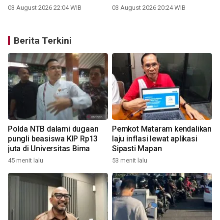
03 August 2026 22:04 WIB
03 August 2026 20:24 WIB
Berita Terkini
Polda NTB dalami dugaan
Pemkot Mataram kendalikan
pungli beasiswa KIP Rp13
laju inflasi lewat aplikasi
juta di Universitas Bima
Sipasti Mapan
45 menit lalu
53 menit lalu
1