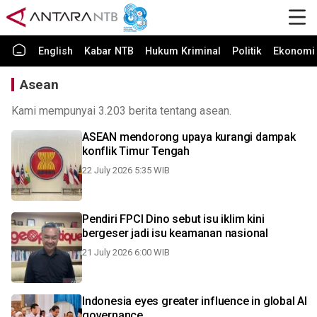
English
Kabar NTB
Hukum Kriminal
Politik
Ekonomi 
Asean
Kami mempunyai 3.203 berita tentang asean.
ASEAN mendorong upaya kurangi dampak
konflik Timur Tengah
22 July 2026 5:35 WIB
Pendiri FPCI Dino sebut isu iklim kini
bergeser jadi isu keamanan nasional
21 July 2026 6:00 WIB
Indonesia eyes greater influence in global AI
governance