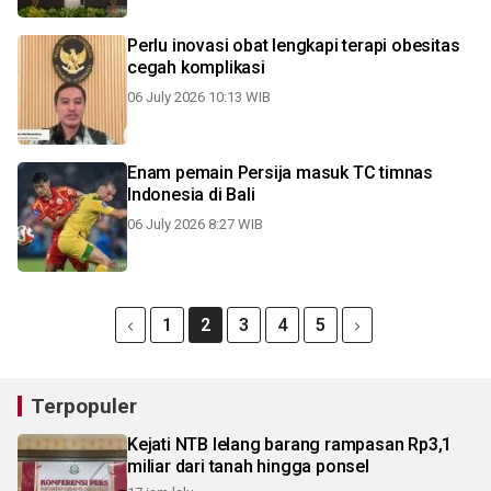
Perlu inovasi obat lengkapi terapi obesitas
cegah komplikasi
06 July 2026 10:13 WIB
Enam pemain Persija masuk TC timnas
Indonesia di Bali
06 July 2026 8:27 WIB
1
2
3
4
5
Terpopuler
Kejati NTB lelang barang rampasan Rp3,1
miliar dari tanah hingga ponsel