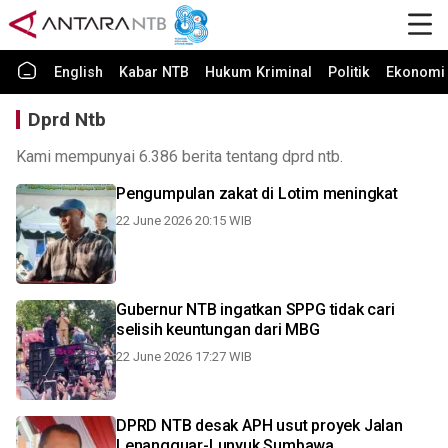
English
Kabar NTB
Hukum Kriminal
Politik
Ekonomi 
Dprd Ntb
Kami mempunyai 6.386 berita tentang dprd ntb.
Pengumpulan zakat di Lotim meningkat
22 June 2026 20:15 WIB
Gubernur NTB ingatkan SPPG tidak cari
selisih keuntungan dari MBG
22 June 2026 17:27 WIB
DPRD NTB desak APH usut proyek Jalan
Lenangguar-Lunyuk Sumbawa