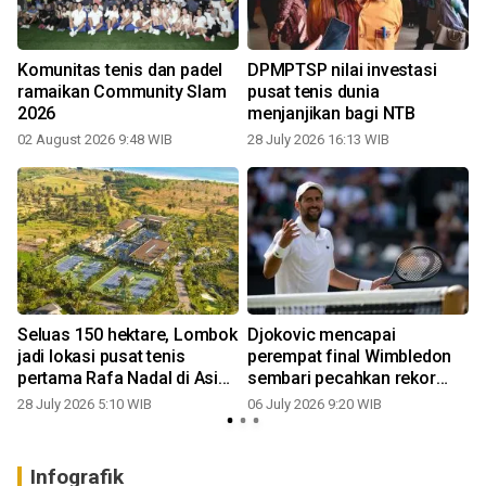
Komunitas tenis dan padel
DPMPTSP nilai investasi
ramaikan Community Slam
pusat tenis dunia
2026
menjanjikan bagi NTB
02 August 2026 9:48 WIB
28 July 2026 16:13 WIB
0
g
Seluas 150 hektare, Lombok
Djokovic mencapai
jadi lokasi pusat tenis
perempat final Wimbledon
pertama Rafa Nadal di Asia
sembari pecahkan rekor
Tenggara
Federer
28 July 2026 5:10 WIB
06 July 2026 9:20 WIB
2
Infografik