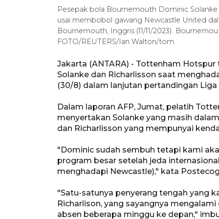
Pesepak bola Bournemouth Dominic Solanke (
usai membobol gawang Newcastle United dalam 
Bournemouth, Inggris (11/11/2023). Bournem
FOTO/REUTERS/Ian Walton/tom.
Jakarta (ANTARA) - Tottenham Hotspur 
Solanke dan Richarlisson saat menghada
(30/8) dalam lanjutan pertandingan Liga 
Dalam laporan AFP, Jumat, pelatih Tot
menyertakan Solanke yang masih dalam
dan Richarlisson yang mempunyai kenda
"Dominic sudah sembuh tetapi kami akan
program besar setelah jeda internasional
menghadapi Newcastle)," kata Postecogl
"Satu-satunya penyerang tengah yang k
Richarlison, yang sayangnya mengalami c
absen beberapa minggu ke depan," imbu