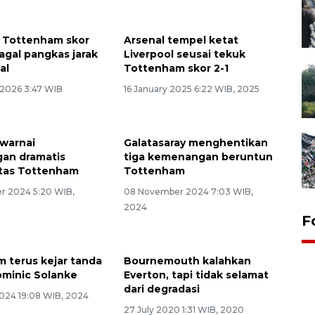
 Tottenham skor
Arsenal tempel ketat
gagal pangkas jarak
Liverpool seusai tekuk
al
Tottenham skor 2-1
 2026 3:47 WIB
16 January 2025 6:22 WIB, 2025
 warnai
Galatasaray menghentikan
an dramatis
tiga kemenangan beruntun
atas Tottenham
Tottenham
r 2024 5:20 WIB,
08 November 2024 7:03 WIB,
2024
F
 terus kejar tanda
Bournemouth kalahkan
minic Solanke
Everton, tapi tidak selamat
dari degradasi
024 19:08 WIB, 2024
27 July 2020 1:31 WIB, 2020