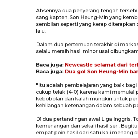
Absennya dua penyerang tengah terse
sang kapten, Son Heung-Min yang kemba
sembilan seperti yang kerap diterapk
lalu.
Dalam dua pertemuan terakhir di mark
selalu meraih hasil minor usai dibungkam
Baca juga:
Newcastle selamat dari te
Baca juga:
Dua gol Son Heung-Min ban
"Itu adalah pembelajaran yang baik bag
cukup telak (4-0) karena kami memulai 
kebobolan dan kalah mungkin untuk pert
kehilangan ketenangan dalam sebuah perta
Di dua pertandingan awal Liga Inggris, 
kemenangan dan sekali hasil seri. Beg
empat poin hasil dari satu kali menang da