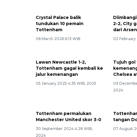
Crystal Palace balik
Diimbangi
tundukan 10 pemain
2-2, City 
Tottenham
dari Arsen
06 March 2026 6:13 WIB
02 February
Lawan Newcastle 1-2,
Tujuh gol
Tottenham gagal kembali ke
kemenang
jalur kemenangan
Chelsea 
05 January 2025 4:35 WIB, 2025
09 Decembe
2024
Tottenham permalukan
Tottenham
Manchester United skor 3-0
tangan Do
30 September 2024 4:28 WIB,
07 August 2
2024