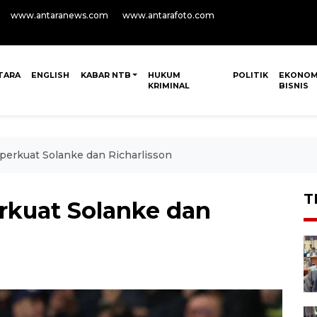
www.antaranews.com
www.antarafoto.com
TARA
ENGLISH
KABAR NTB
HUKUM
POLITIK
EKONOM
KRIMINAL
BISNIS
perkuat Solanke dan Richarlisson
T
rkuat Solanke dan