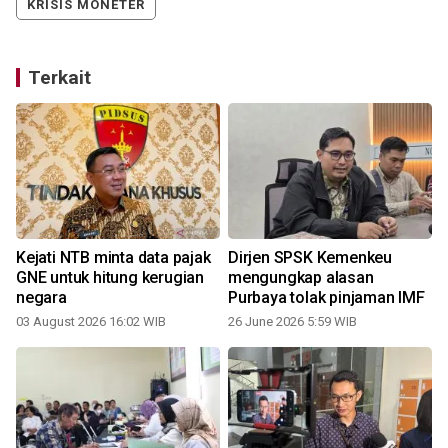
KRISIS MONETER
Terkait
Kejati NTB minta data pajak
Dirjen SPSK Kemenkeu
a
GNE untuk hitung kerugian
mengungkap alasan
negara
Purbaya tolak pinjaman IMF
03 August 2026 16:02 WIB
26 June 2026 5:59 WIB