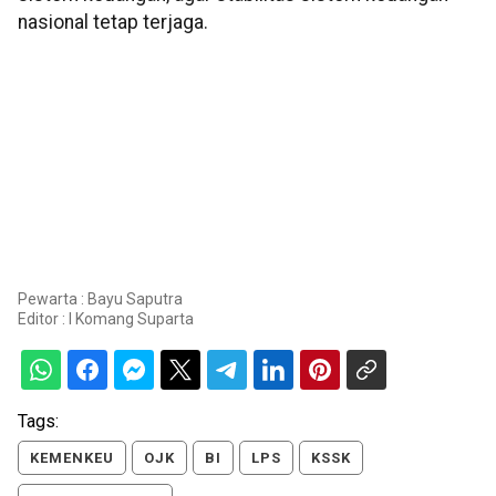
nasional tetap terjaga.
Pewarta : Bayu Saputra
Editor :
I Komang Suparta
Tags:
KEMENKEU
OJK
BI
LPS
KSSK