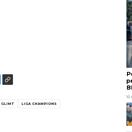
P
p
B
10 
 GLIMT
LIGA CHAMPIONS