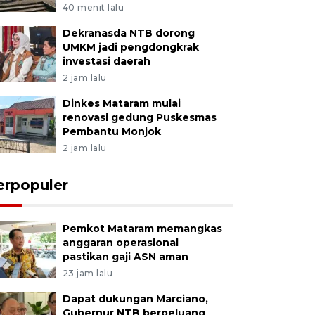
40 menit lalu
Dekranasda NTB dorong
UMKM jadi pengdongkrak
investasi daerah
2 jam lalu
Dinkes Mataram mulai
renovasi gedung Puskesmas
Pembantu Monjok
2 jam lalu
erpopuler
Pemkot Mataram memangkas
anggaran operasional
pastikan gaji ASN aman
23 jam lalu
Dapat dukungan Marciano,
Gubernur NTB berpeluang