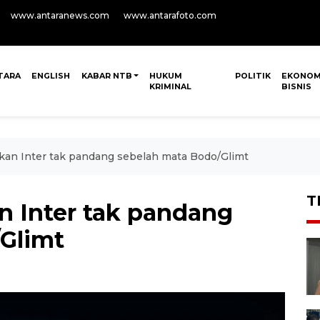
www.antaranews.com
www.antarafoto.com
TARA
ENGLISH
KABAR NTB
HUKUM
POLITIK
EKONOM
KRIMINAL
BISNIS
kan Inter tak pandang sebelah mata Bodo/Glimt
T
 Inter tak pandang
Glimt