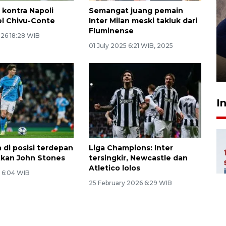
 kontra Napoli
Semangat juang pemain
l Chivu-Conte
Inter Milan meski takluk dari
Fluminense
026 18:28 WIB
Sidang putusan terdakwa
01 July 2025 6:21 WIB, 2025
pembunuhan Brigadir Nurhadi
10 March 2026 12:55 WIB
I
n di posisi terdepan
Liga Champions: Inter
kan John Stones
tersingkir, Newcastle dan
Atletico lolos
6 6:04 WIB
25 February 2026 6:29 WIB