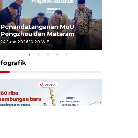
Penandatanganan MoU
Penanda
Pengzhou dan Mataram
Pengzhou
24 June 2026 10:20 WIB
23 June 2026 
nfografik