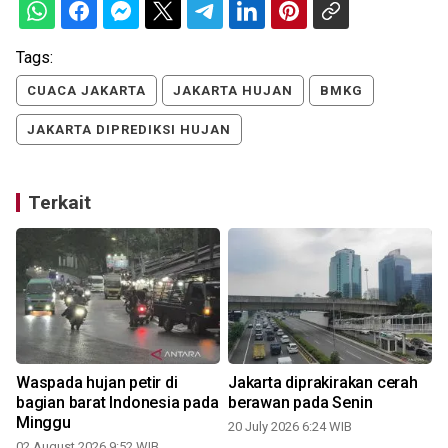
Tags:
CUACA JAKARTA
JAKARTA HUJAN
BMKG
JAKARTA DIPREDIKSI HUJAN
Terkait
Waspada hujan petir di
Jakarta diprakirakan cerah
bagian barat Indonesia pada
berawan pada Senin
Minggu
20 July 2026 6:24 WIB
02 August 2026 9:52 WIB
1