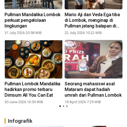
n
Pullman Mandalika Lombok
Mario Aji dan Veda Ega tiba
n
perkuat pengelolaan
di Lombok, menginap di
lingkungan
Pullman jelang balapan di
Mandalika
31 July 2026 20:58 WIB
22 July 2026 10:22 WIB
1
Pullman Lombok Mandalika
Seorang mahasiswi asal
hadirkan promo terbaru
Mataram dapat hadiah
Dimsum All You Can Eat
umrah dari Pullman Lombok
30 June 2026 10:59 WIB
19 April 2026 7:29 WIB
Infografik