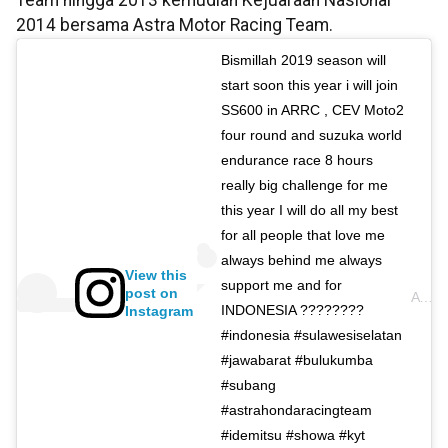
Team hingga 2013 kemudian Kejuaraan Nasional
2014 bersama Astra Motor Racing Team.
Bismillah 2019 season will
start soon this year i will join
SS600 in ARRC , CEV Moto2
four round and suzuka world
endurance race 8 hours
really big challenge for me
this year I will do all my best
for all people that love me
always behind me always
View this
support me and for
post on
A post shared by
INDONESIA ????????
Instagram
#indonesia #sulawesiselatan
#jawabarat #bulukumba
#subang
#astrahondaracingteam
#idemitsu #showa #kyt