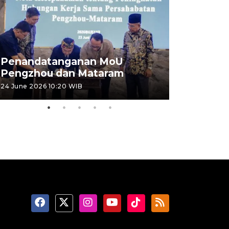
Penandatanganan MoU
Penanda
Pengzhou dan Mataram
Pengzhou
24 June 2026 10:20 WIB
23 June 2026 