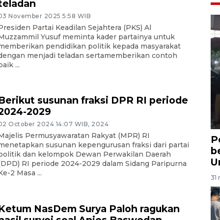
teladan
03 November 2025 5:58 WIB
Presiden Partai Keadilan Sejahtera (PKS) Al
Muzzammil Yusuf meminta kader partainya untuk
memberikan pendidikan politik kepada masyarakat
dengan menjadi teladan sertamemberikan contoh
baik ...
Berikut susunan fraksi DPR RI periode
2024-2029
02 October 2024 14:07 WIB, 2024
Majelis Permusyawaratan Rakyat (MPR) RI
P
menetapkan susunan kepengurusan fraksi dari partai
b
politik dan kelompok Dewan Perwakilan Daerah
U
(DPD) RI periode 2024-2029 dalam Sidang Paripurna
Ke-2 Masa ...
31 
Ketum NasDem Surya Paloh ragukan
hasil survei soal Anies Baswedan