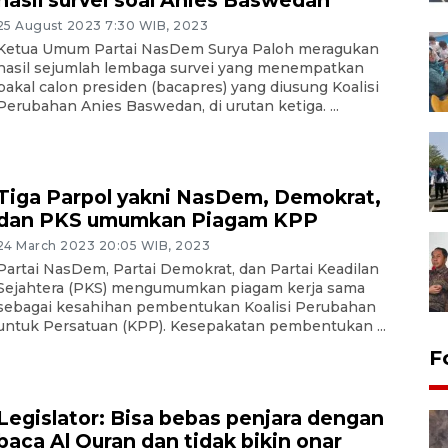
25 August 2023 7:30 WIB, 2023
Ketua Umum Partai NasDem Surya Paloh meragukan
hasil sejumlah lembaga survei yang menempatkan
bakal calon presiden (bacapres) yang diusung Koalisi
Perubahan Anies Baswedan, di urutan ketiga. ...
Tiga Parpol yakni NasDem, Demokrat,
dan PKS umumkan Piagam KPP
24 March 2023 20:05 WIB, 2023
Partai NasDem, Partai Demokrat, dan Partai Keadilan
Sejahtera (PKS) mengumumkan piagam kerja sama
sebagai kesahihan pembentukan Koalisi Perubahan
untuk Persatuan (KPP). Kesepakatan pembentukan ...
F
Legislator: Bisa bebas penjara dengan
baca Al Quran dan tidak bikin onar