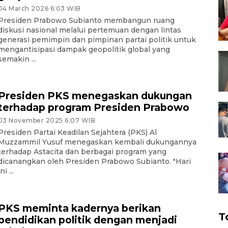
04 March 2026 6:03 WIB
Presiden Prabowo Subianto membangun ruang
diskusi nasional melalui pertemuan dengan lintas
generasi pemimpin dan pimpinan partai politik untuk
mengantisipasi dampak geopolitik global yang
semakin ...
Presiden PKS menegaskan dukungan
terhadap program Presiden Prabowo
03 November 2025 6:07 WIB
Presiden Partai Keadilan Sejahtera (PKS) Al
Muzzammil Yusuf menegaskan kembali dukungannya
terhadap Astacita dan berbagai program yang
dicanangkan oleh Presiden Prabowo Subianto. "Hari
ini ...
PKS meminta kadernya berikan
T
pendidikan politik dengan menjadi