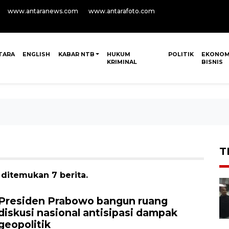
www.antaranews.com
www.antarafoto.com
TARA
ENGLISH
KABAR NTB
HUKUM
POLITIK
EKONOM
KRIMINAL
BISNIS
T
ditemukan 7 berita.
Presiden Prabowo bangun ruang
diskusi nasional antisipasi dampak
geopolitik