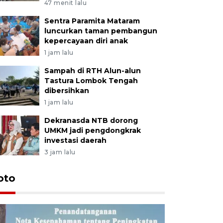
47 menit lalu
Sentra Paramita Mataram
luncurkan taman pembangun
kepercayaan diri anak
1 jam lalu
Sampah di RTH Alun-alun
Tastura Lombok Tengah
dibersihkan
1 jam lalu
Dekranasda NTB dorong
UMKM jadi pengdongkrak
investasi daerah
3 jam lalu
oto