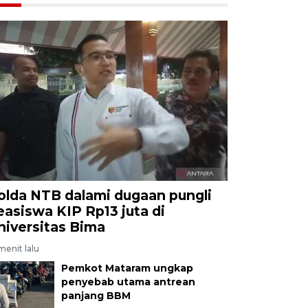
olda NTB dalami dugaan pungli
easiswa KIP Rp13 juta di
niversitas Bima
menit lalu
Pemkot Mataram ungkap
penyebab utama antrean
panjang BBM