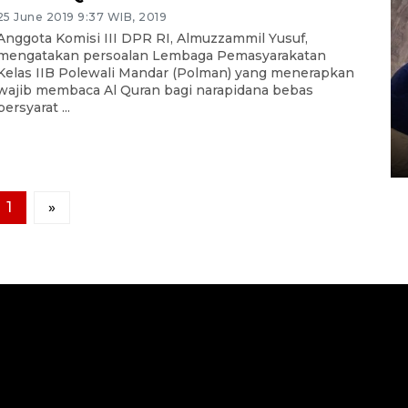
25 June 2019 9:37 WIB, 2019
Anggota Komisi III DPR RI, Almuzzammil Yusuf,
mengatakan persoalan Lembaga Pemasyarakatan
Kelas IIB Polewali Mandar (Polman) yang menerapkan
wajib membaca Al Quran bagi narapidana bebas
Sidang putusan terdakwa
bersyarat ...
pembunuhan Brigadir Nurhadi
10 March 2026 12:55 WIB
1
»