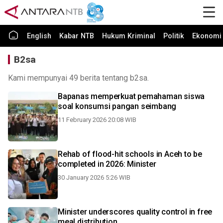
English
Kabar NTB
Hukum Kriminal
Politik
Ekonomi 
B2sa
Kami mempunyai 49 berita tentang b2sa.
Bapanas memperkuat pemahaman siswa
soal konsumsi pangan seimbang
11 February 2026 20:08 WIB
Rehab of flood-hit schools in Aceh to be
completed in 2026: Minister
30 January 2026 5:26 WIB
Minister underscores quality control in free
meal distribution