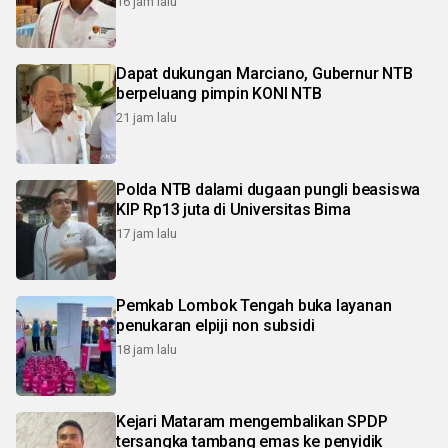
16 jam lalu
Dapat dukungan Marciano, Gubernur NTB
berpeluang pimpin KONI NTB
21 jam lalu
Polda NTB dalami dugaan pungli beasiswa
KIP Rp13 juta di Universitas Bima
17 jam lalu
Pemkab Lombok Tengah buka layanan
penukaran elpiji non subsidi
18 jam lalu
Kejari Mataram mengembalikan SPDP
tersangka tambang emas ke penyidik