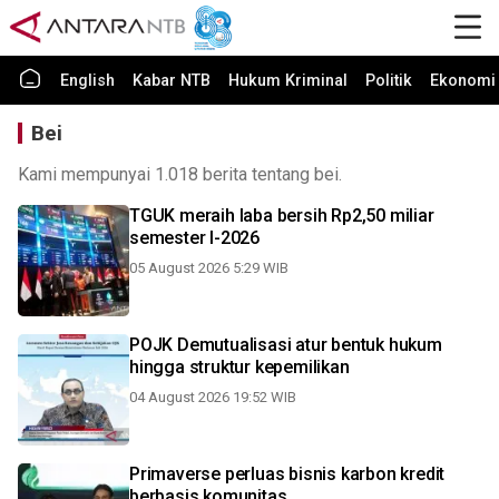
English
Kabar NTB
Hukum Kriminal
Politik
Ekonomi 
Bei
Kami mempunyai 1.018 berita tentang bei.
TGUK meraih laba bersih Rp2,50 miliar
semester I-2026
05 August 2026 5:29 WIB
POJK Demutualisasi atur bentuk hukum
hingga struktur kepemilikan
04 August 2026 19:52 WIB
Primaverse perluas bisnis karbon kredit
berbasis komunitas