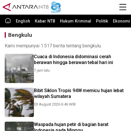
English
Kabar NTB
Hukum Kriminal
Politik
Ekonomi 
Bengkulu
Kami mempunyai 1.517 berita tentang bengkulu.
Cuaca di Indonesia didominasi cerah
berawan hingga berawan tebal hari ini
7 jam lalu
Bibit Siklon Tropis 94W memicu hujan lebat
wilayah Sumatera
03 August 2026 6:46 WIB
Waspada hujan petir di bagian barat
Indonesia pada Minggu