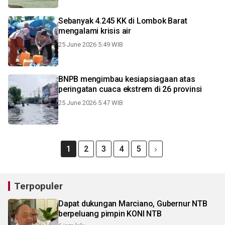
Sebanyak 4.245 KK di Lombok Barat
mengalami krisis air
25 June 2026 5:49 WIB
BNPB mengimbau kesiapsiagaan atas
peringatan cuaca ekstrem di 26 provinsi
25 June 2026 5:47 WIB
1
2
3
4
5
Terpopuler
Dapat dukungan Marciano, Gubernur NTB
berpeluang pimpin KONI NTB