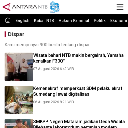
English
Kabar NTB
Hukum Kriminal
Politik
Ekonomi 
Dispar
Kami mempunyai 900 berita tentang dispar.
Wisata bahari NTB makin bergairah, Yamaha
kenalkan F300F
07 August 2026 6:42 WIB
Kemenekraf memperkuat SDM pelaku ekraf
Sumedang lewat digitalisasi
06 August 2026 8:21 WIB
SMKPP Negeri Mataram jadikan Desa Wisata
Bilebante laboratorium pertanian modern