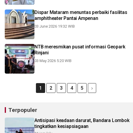
Dispar Mataram menuntas perbaiki fasilitas
amphitheater Pantai Ampenan
03 June 2026 19:32 WIB
NTB meresmikan pusat informasi Geopark
Rinjani
03 May 2026 5:20 WIB
1
2
3
4
5
Terpopuler
Antisipasi keadaan darurat, Bandara Lombok
tingkatkan kesiapsiagaan