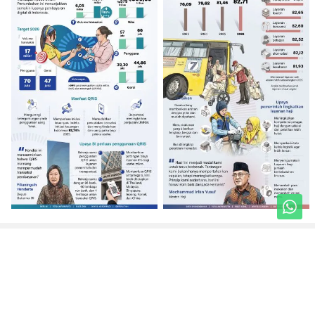
Unduh Mobile Apps untuk iOS dan Android
Jelajahi ANTARA News Mataram
English
Sepakbola
Kabar NTB
Tajuk
Hukum Kriminal
Ruang Ramadhan