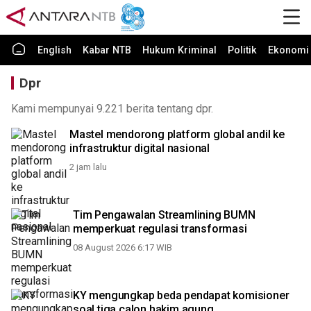
English
Kabar NTB
Hukum Kriminal
Politik
Ekonomi 
Dpr
Kami mempunyai 9.221 berita tentang dpr.
Mastel mendorong platform global andil ke
infrastruktur digital nasional
2 jam lalu
Tim Pengawalan Streamlining BUMN
memperkuat regulasi transformasi
08 August 2026 6:17 WIB
KY mengungkap beda pendapat komisioner
soal tiga calon hakim agung