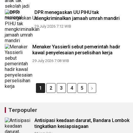
DPR menegaskan UU PIHU tak
mengkriminalkan jamaah umrah mandiri
29 July 2026 7:12 WIB
Menaker Yassierli sebut pemerintah hadir
kawal penyelesaian perselisihan kerja
29 July 2026 7:08 WIB
1
2
3
4
5
Terpopuler
Antisipasi keadaan darurat, Bandara Lombok
tingkatkan kesiapsiagaan