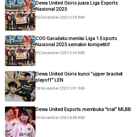
Dewa United Osiris juara Liga Esports
Nasional 2025
05 December 2025 6:28 WIB
COO Garudaku menilai Liga 1 Esports
Nasional 2025 semakin kompetitif
05 December 2025 5:34 WIB
Dewa United Osiris kunci "upper bracket
playoff" LEN
18 November 2025 5:01 WIB
Dewa United Esports membuka "trial" MLBB
05 November 2025 8:38 WIB