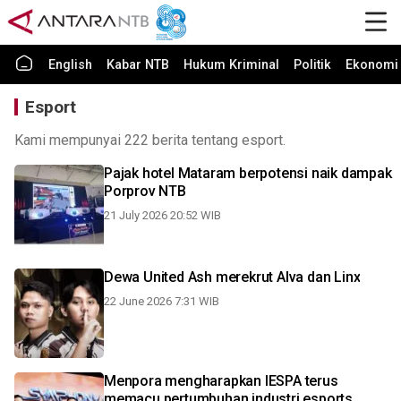
English
Kabar NTB
Hukum Kriminal
Politik
Ekonomi 
Esport
Kami mempunyai 222 berita tentang esport.
Pajak hotel Mataram berpotensi naik dampak
Porprov NTB
21 July 2026 20:52 WIB
Dewa United Ash merekrut Alva dan Linx
22 June 2026 7:31 WIB
Menpora mengharapkan IESPA terus
memacu pertumbuhan industri esports