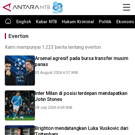
English
Kabar NTB
Hukum Kriminal
Politik
Ekonomi 
Everton
Kami mempunyai 1.223 berita tentang everton.
Arsenal agresif pada bursa transfer musim
panas
03 August 2026 6:57 WIB
Inter Milan di posisi terdepan mendapatkan
John Stones
28 July 2026 6:04 WIB
Brighton mendatangkan Luka Vuskovic dari
Tottenham