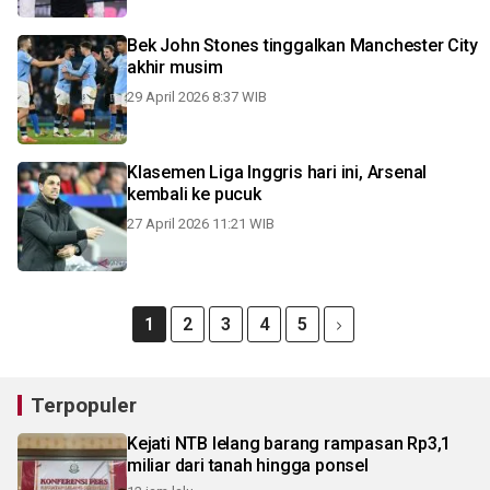
Bek John Stones tinggalkan Manchester City
akhir musim
29 April 2026 8:37 WIB
Klasemen Liga Inggris hari ini, Arsenal
kembali ke pucuk
27 April 2026 11:21 WIB
1
2
3
4
5
Terpopuler
Kejati NTB lelang barang rampasan Rp3,1
miliar dari tanah hingga ponsel